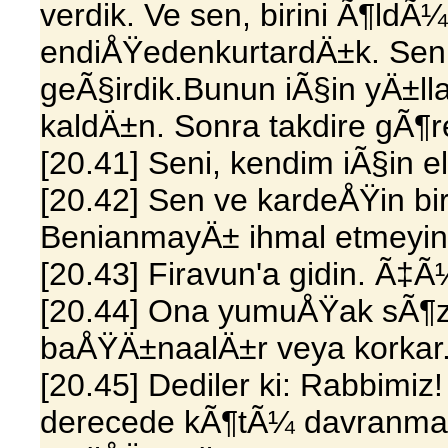
verdik. Ve sen, birini Ã¶ld
endiÅŸedenkurtardÄ±k. Seni
geÃ§irdik.Bunun iÃ§in yÄ±l
kaldÄ±n. Sonra takdire gÃ¶
[20.41] Seni, kendim iÃ§in e
[20.42] Sen ve kardeÅŸin bi
BenianmayÄ± ihmal etmeyin
[20.43] Firavun'a gidin. Ã‡Ã
[20.44] Ona yumuÅŸak sÃ¶z 
baÅŸÄ±naalÄ±r veya korkar
[20.45] Dediler ki: Rabbimi
derecede kÃ¶tÃ¼ davranma