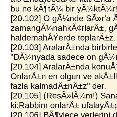
bu ne kÃ¶tÃ¼ bir yÃ¼ktÃ¼r
[20.102] O gÃ¼nde SÃ»r'a Ã¼
zamangÃ¼nahkÃ¢rlarÄ±, gÃ¶
haldemahÅŸerde toplarÄ±z.
[20.103] AralarÄ±nda birbirler
"DÃ¼nyada sadece on gÃ¼
[20.104] AralarÄ±nda konuÅŸt
OnlarÄ±n en olgun ve akÄ±
fazla kalmadÄ±nÄ±z" der.
[20.105] (ResÃ»lÃ¼m!) Sana
ki:Rabbim onlarÄ± ufalayÄ±
[20.106] BÃ¶ylece yerleri