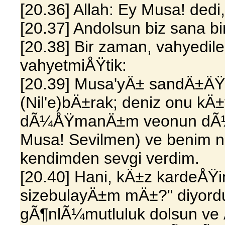
[20.36] Allah: Ey Musa! dedi,
[20.37] Andolsun biz sana b
[20.38] Bir zaman, vahyedi
vahyetmiÅŸtik:
[20.39] Musa'yÄ± sandÄ±ÄŸa
(Nil'e)bÄ±rak; deniz onu k
dÃ¼ÅŸmanÄ±m veonun dÃ¼ÅŸ
Musa! Sevilmen) ve benim n
kendimden sevgi verdim.
[20.40] Hani, kÄ±z kardeÅŸin
sizebulayÄ±m mÄ±?" diyord
gÃ¶nlÃ¼mutluluk dolsun ve