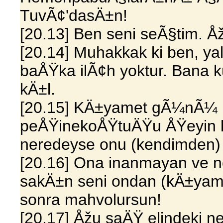
TuvÃ¢'dasÄ±n!
[20.13] Ben seni seÃ§tim. Åž
[20.14] Muhakkak ki ben, y
baÅŸka ilÃ¢h yoktur. Bana k
kÄ±l.
[20.15] KÄ±yamet gÃ¼nÃ¼ mu
peÅŸinekoÅŸtuÄŸu ÅŸeyin 
neredeyse onu (kendimden)
[20.16] Ona inanmayan ve n
sakÄ±n seni ondan (kÄ±ya
sonra mahvolursun!
[20.17] Åžu saÄŸ elindeki n