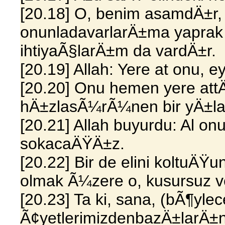
[20.18] O, benim asamdÄ±r,
onunladavarlarÄ±ma yaprak 
ihtiyaÃ§larÄ±m da vardÄ±r.
[20.19] Allah: Yere at onu, e
[20.20] Onu hemen yere att
hÄ±zlasÃ¼rÃ¼nen bir yÄ±lan
[20.21] Allah buyurdu: Al on
sokacaÄŸÄ±z.
[20.22] Bir de elini koltuÄŸ
olmak Ã¼zere o, kusursuz v
[20.23] Ta ki, sana, (bÃ¶yl
Ã¢yetlerimizdenbazÄ±larÄ±n