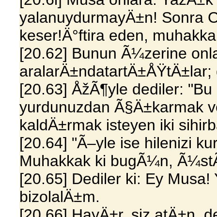
yalanuydurmayÄ±n! Sonra O
keser!Ä°ftira eden, muhakka
[20.62] Bunun Ã¼zerine onl
aralarÄ±ndatartÄ±ÅŸtÄ±lar; g
[20.63] ÅžÃ¶yle dediler: "Bu i
yurdunuzdan Ã§Ä±karmak ve
kaldÄ±rmak isteyen iki sihir
[20.64] "Ã–yle ise hilenizi k
Muhakkak ki bugÃ¼n, Ã¼st
[20.65] Dediler ki: Ey Musa!
bizolalÄ±m.
[20.66] HayÄ±r, siz atÄ±n, d