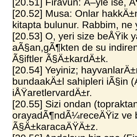
[20.51] Firavun: Ã–yle ise, Ã
[20.52] Musa: Onlar hakkÄ±n
kitapta bulunur. Rabbim, ne 
[20.53] O, yeri size beÅŸik 
aÃ§an,gÃ¶kten de su indirend
Ã§iftler Ã§Ä±kardÄ±k.
[20.54] Yeyiniz; hayvanlar
bundaakÄ±l sahipleri iÃ§in (
iÅŸaretlervardÄ±r.
[20.55] Sizi ondan (topraktan
orayadÃ¶ndÃ¼receÄŸiz ve bi
Ã§Ä±karacaÄŸÄ±z.