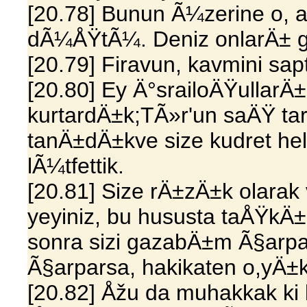
[20.78] Bunun Ã¼zerine o, as
dÃ¼ÅŸtÃ¼. Deniz onlarÄ± 
[20.79] Firavun, kavmini sa
[20.80] Ey Ä°srailoÄŸulla
kurtardÄ±k;TÃ»r'un saÄŸ tar
tanÄ±dÄ±kve size kudret hel
lÃ¼tfettik.
[20.81] Size rÄ±zÄ±k olarak
yeyiniz, bu hususta taÅŸkÄ
sonra sizi gazabÄ±m Ã§arpa
Ã§arparsa, hakikaten o,yÄ±k
[20.82] Åžu da muhakkak ki 