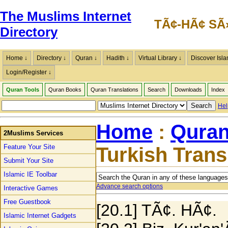
The Muslims Internet
TÃ¢-HÃ¢ SÃ»
Directory
Home ↓
Directory ↓
Quran ↓
Hadith ↓
Virtual Library ↓
Discover Isla
Login/Register ↓
Quran Tools
Quran Books
Quran Translations
Search
Downloads
Index
Hel
Home
:
Quran
2Muslims Services
Feature Your Site
Turkish Trans
Submit Your Site
Islamic IE Toolbar
Advance search options
Interactive Games
Free Guestbook
[20.1] TÃ¢. HÃ¢.
Islamic Internet Gadgets