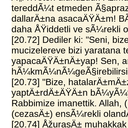
tereddÃ¼t etmeden Ã§apraz
dallarÄ±na asacaÄŸÄ±m! BÃ
daha ÅŸiddetli ve sÃ¼rekli
[20.72] Dediler ki: "Seni, b
mucizelereve bizi yaratana t
yapacaÄŸÄ±nÄ±yap! Sen, a
hÃ¼kmÃ¼nÃ¼geÃ§irebilirsi
[20.73] "Bize, hatalarÄ±mÄ±
yaptÄ±rdÄ±ÄŸÄ±n bÃ¼yÃ¼
Rabbimize imanettik. Allah
(cezasÄ±) ensÃ¼rekli oland
[20.74] ÅžurasÄ± muhakkak