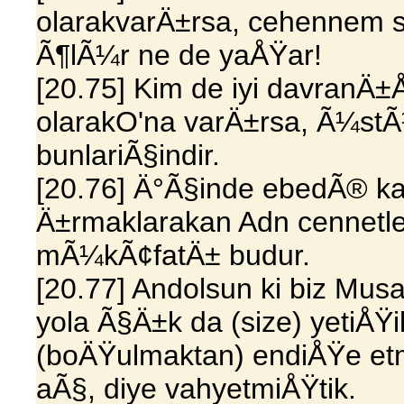
olarakvarÄ±rsa, cehennem sÄ
Ã¶lÃ¼r ne de yaÅŸar!
[20.75] Kim de iyi davran
olarakO'na varÄ±rsa, Ã¼stÃ
bunlariÃ§indir.
[20.76] Ä°Ã§inde ebedÃ® ka
Ä±rmaklarakan Adn cennetle
mÃ¼kÃ¢fatÄ± budur.
[20.77] Andolsun ki biz Musa
yola Ã§Ä±k da (size) yetiÅ
(boÄŸulmaktan) endiÅŸe etme
aÃ§, diye vahyetmiÅŸtik.