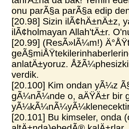
onu parÃ§a parÃ§a edip de
[20.98] Sizin ilÃ¢hÄ±nÄ±z, 
ilÃ¢holmayan Allah'tÄ±r. O'
[20.99] (ResÃ»lÃ¼m!) Ä°ÅŸ
geÃ§miÅŸtekilerinhaberler
anlatÄ±yoruz. ÅžÃ¼phesizki,
verdik.
[20.100] Kim ondan yÃ¼z Ã§
gÃ¼nÃ¼nde o, aÄŸÄ±r bir
yÃ¼kÃ¼nÃ¼yÃ¼klenecektir
[20.101] Bu kimseler, on
altÄ±nda)ebedÃ® kalÄ±rlar