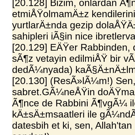
[20.128] Bizim, onlardan Ã¶n
etmiÅŸolmamÄ±z kendilerini
yurtlarÄ±nda gezip dolaÅŸÄ±r
sahipleri iÃ§in nice ibretlerv
[20.129] EÄŸer Rabbinden,
sÃ¶z vetayin edilmiÅŸ bir v
dedÃ¼nyada) kaÃ§Ä±nÄ±lma
[20.130] (ResÃ»lÃ¼m!) Sen,
sabret.GÃ¼neÅŸin doÄŸma
Ã¶nce de Rabbini Ã¶vgÃ¼ ile
kÄ±sÄ±msaatleri ile gÃ¼nd
datesbih et ki, sen, Allah'ta