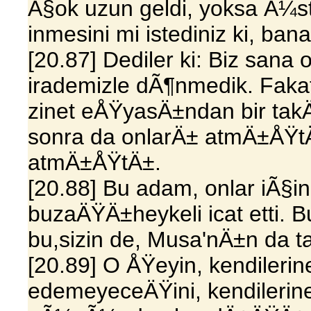
Ã§ok uzun geldi, yoksa Ã
inmesini mi istediniz ki, 
[20.87] Dediler ki: Biz sana
irademizle dÃ¶nmedik. Faka
zinet eÅŸyasÄ±ndan bir ta
sonra da onlarÄ± atmÄ±ÅŸt
atmÄ±ÅŸtÄ±.
[20.88] Bu adam, onlar iÃ§i
buzaÄŸÄ±heykeli icat etti. 
bu,sizin de, Musa'nÄ±n da t
[20.89] O ÅŸeyin, kendileri
edemeyeceÄŸini, kendilerine