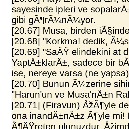
sayesinde ipleri ve sopalar
gibi gÃ¶rÃ¼nÃ¼yor.
[20.67] Musa, birden iÃ§inde
[20.68] "Korkma! dedik, Ã¼s
[20.69] "SaÄŸ elindekini at
YaptÄ±klarÄ±, sadece bir
ise, nereye varsa (ne yapsa)
[20.70] Bunun Ã¼zerine sihi
"Harun'un ve Musa'nÄ±n Rabb
[20.71] (Firavun) ÅžÃ¶yle d
ona inandÄ±nÄ±z Ã¶yle mi! 
Ã¶ÄŸreten ulunuzdur. Åžimdi