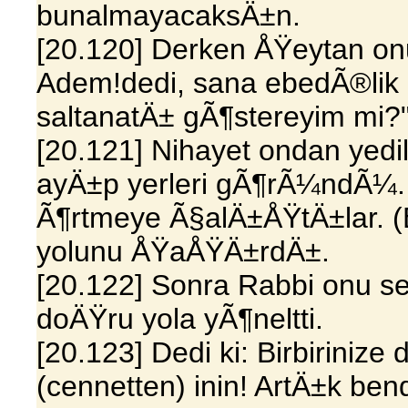
bunalmayacaksÄ±n.
[20.120] Derken ÅŸeytan o
Adem!dedi, sana ebedÃ®lik
saltanatÄ± gÃ¶stereyim mi?
[20.121] Nihayet ondan yedi
ayÄ±p yerleri gÃ¶rÃ¼ndÃ¼. 
Ã¶rtmeye Ã§alÄ±ÅŸtÄ±lar. (
yolunu ÅŸaÅŸÄ±rdÄ±.
[20.122] Sonra Rabbi onu se
doÄŸru yola yÃ¶neltti.
[20.123] Dedi ki: Birbirini
(cennetten) inin! ArtÄ±k ben