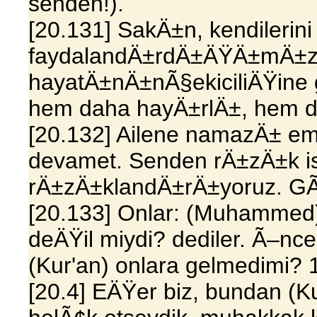
senden!).
[20.131] SakÄ±n, kendilerin
faydalandÄ±rdÄ±ÄŸÄ±mÄ±
hayatÄ±nÄ±nÃ§ekiciliÄŸine g
hem daha hayÄ±rlÄ±, hem de
[20.132] Ailene namazÄ± em
devamet. Senden rÄ±zÄ±k ist
rÄ±zÄ±klandÄ±rÄ±yoruz. GÃ¼
[20.133] Onlar: (Muhammed)
deÄŸil miydi? dediler. Ã–nce
(Kur'an) onlara gelmedimi? 
[20.4] EÄŸer biz, bundan (K