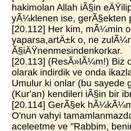
hakimolan Allah iÃ§in eÄŸ
yÃ¼klenen ise, gerÃ§ekten 
[20.112] Her kim, mÃ¼min ol
yaparsa,artÄ±k o, ne zulÃ
Ã§iÄŸnenmesindenkorkar.
[20.113] (ResÃ»lÃ¼m!) Biz 
olarak indirdik ve onda ikaz
Umulur ki onlar (bu sayede 
(Kur'an) kendileri iÃ§in bir i
[20.114] GerÃ§ek hÃ¼kÃ¼md
O'nun vahyi tamamlanmazda
aceleetme ve "Rabbim, benim