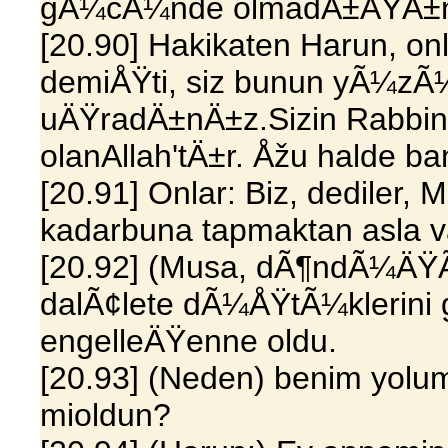
gÃ¼cÃ¼nde olmadÄ±ÄŸÄ±n
[20.90] Hakikaten Harun, o
demiÅŸti, siz bunun yÃ¼zÃ
uÄŸradÄ±nÄ±z.Sizin Rabbin
olanAllah'tÄ±r. Åžu halde ba
[20.91] Onlar: Biz, dedile
kadarbuna tapmaktan asla
[20.92] (Musa, dÃ¶ndÃ¼ÄŸÃ
dalÃ¢lete dÃ¼ÅŸtÃ¼klerini
engelleÄŸenne oldu.
[20.93] (Neden) benim yolu
mioldun?