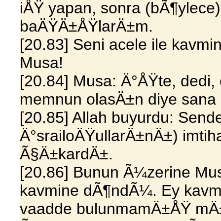
iÅŸ yapan, sonra (bÃ¶ylece
baÄŸÄ±ÅŸlarÄ±m.
[20.83] Seni acele ile kavm
Musa!
[20.84] Musa: Ä°ÅŸte, dedi,
memnun olasÄ±n diye sana a
[20.85] Allah buyurdu: Sende
Ä°srailoÄŸullarÄ±nÄ±) imtih
Ã§Ä±kardÄ±.
[20.86] Bunun Ã¼zerine Mu
kavmine dÃ¶ndÃ¼. Ey kavmim
vaadde bulunmamÄ±ÅŸ mÄ±