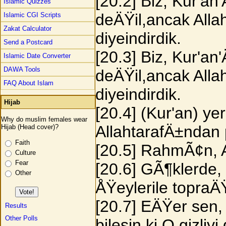
[20.2] Biz, Kur'a
Islamic Quizzes
deÄŸil,ancak Alla
Islamic CGI Scripts
Zakat Calculator
diyeindirdik.
Send a Postcard
[20.3] Biz, Kur'a
Islamic Date Converter
DAWA Tools
deÄŸil,ancak Alla
FAQ About Islam
diyeindirdik.
Hijab
[20.4] (Kur'an) ye
Why do muslim females wear
AllahtarafÄ±ndan p
Hijab (Head cover)?
Faith
[20.5] RahmÃ¢n, A
Culture
Fear
[20.6] GÃ¶klerde,
Other
ÅŸeylerile topraÄ
[20.7] EÄŸer sen
Results
Other Polls
bilesin ki O,gizliyi 