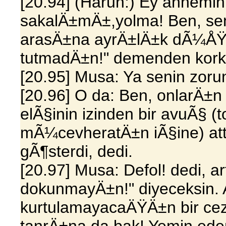
[20.94] (Harun:) Ey annemi
sakalÄ±mÄ±,yolma! Ben, sen
arasÄ±na ayrÄ±lÄ±k dÃ¼
tutmadÄ±n!" demenden kork
[20.95] Musa: Ya senin zoru
[20.96] O da: Ben, onlarÄ±n
elÃ§inin izinden bir avuÃ§ (
mÃ¼cevheratÄ±n iÃ§ine) at
gÃ¶sterdi, dedi.
[20.97] Musa: Defol! dedi, 
dokunmayÄ±n!" diyeceksin. 
kurtulamayacaÄŸÄ±n bir c
tanrÄ±na da bak! Yemin ede