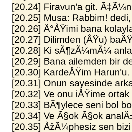
[20.24] Firavun'a git. Ã‡Ã¼
[20.25] Musa: Rabbim! dedi
[20.26] Ä°ÅŸimi bana kolay
[20.27] Dilimden (ÅŸu) baÄ
[20.28] Ki sÃ¶zÃ¼mÃ¼ anla
[20.29] Bana ailemden bir d
[20.30] KardeÅŸim Harun'u.
[20.31] Onun sayesinde ark
[20.32] Ve onu iÅŸime ortak 
[20.33] BÃ¶ylece seni bol bo
[20.34] Ve Ã§ok Ã§ok analÄ
[20.35] ÅžÃ¼phesiz sen bizi