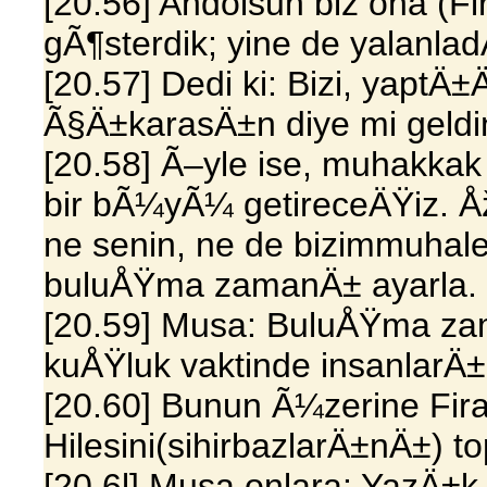
[20.56] Andolsun biz ona (Fi
gÃ¶sterdik; yine de yalanladÄ
[20.57] Dedi ki: Bizi, yap
Ã§Ä±karasÄ±n diye mi geldi
[20.58] Ã–yle ise, muhakkak 
bir bÃ¼yÃ¼ getireceÄŸiz. Å
ne senin, ne de bizimmuhal
buluÅŸma zamanÄ± ayarla.
[20.59] Musa: BuluÅŸma z
kuÅŸluk vaktinde insanlarÄ
[20.60] Bunun Ã¼zerine Fira
Hilesini(sihirbazlarÄ±nÄ±) to
[20.6l] Musa onlara: YazÄ±k