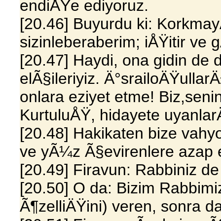
endiÅŸe ediyoruz.
[20.46] Buyurdu ki: Korkm
sizinleberaberim; iÅŸitir v
[20.47] Haydi, ona gidin de d
elÃ§ileriyiz. Ä°srailoÄŸulla
onlara eziyet etme! Biz,seni
KurtuluÅŸ, hidayete uyanla
[20.48] Hakikaten bize vahy
ve yÃ¼z Ã§evirenlere azap ed
[20.49] Firavun: Rabbiniz d
[20.50] O da: Bizim Rabbimiz
Ã¶zelliÄŸini) veren, sonra d