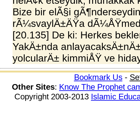
helÃ¢k etseydik, muhakkak k
Bize bir elÃ§i gÃ¶ndersey
rÃ¼svaylÄ±ÄŸa dÃ¼ÅŸmeden
[20.135] De ki: Herkes bekle
YakÄ±nda anlayacaksÄ±nÄ±
yolcularÄ± kimmiÅŸ ve hida
Bookmark Us
-
Se
Other Sites
:
Know The Prophet ca
Copyright 2003-2013
Islamic Educa