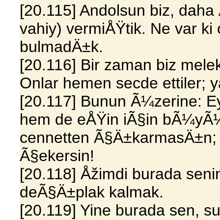
[20.115] Andolsun biz, daha
vahiy) vermiÅŸtik. Ne var ki
bulmadÄ±k.
[20.116] Bir zaman biz mele
Onlar hemen secde ettiler; ya
[20.117] Bunun Ã¼zerine: Ey
hem de eÅŸin iÃ§in bÃ¼yÃ¼
cennetten Ã§Ä±karmasÄ±n; 
Ã§ekersin!
[20.118] Åžimdi burada seni
deÃ§Ä±plak kalmak.
[20.119] Yine burada sen, 