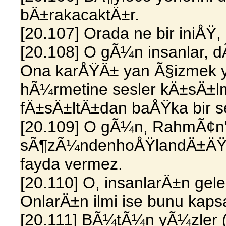
bÄ±rakacaktÄ±r.
[20.107] Orada ne bir iniÅŸ,
[20.108] O gÃ¼n insanlar, dÃ
Ona karÅŸÄ± yan Ã§izmek yok
hÃ¼rmetine sesler kÄ±sÄ±
fÄ±sÄ±ltÄ±dan baÅŸka bir s
[20.109] O gÃ¼n, RahmÃ¢n'Ä
sÃ¶zÃ¼ndenhoÅŸlandÄ±ÄŸÄ
fayda vermez.
[20.110] O, insanlarÄ±n gelec
OnlarÄ±n ilmi ise bunu kap
[20.111] BÃ¼tÃ¼n yÃ¼zler (i