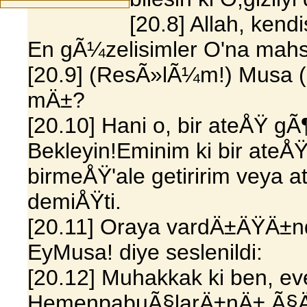
[20.8] Allah, ken
En gÃ¼zelisimler O'na mahs
[20.9] (ResÃ»lÃ¼m!) Musa 
mÄ±?
[20.10] Hani o, bir ateÅŸ g
Bekleyin!Eminim ki bir ateÅ
birmeÅŸ'ale getiririm veya 
demiÅŸti.
[20.11] Oraya vardÄ±ÄŸÄ±n
EyMusa! diye seslenildi:
[20.12] Muhakkak ki ben, ev
HemenpabuÃ§larÄ±nÄ± Ã§Ä±