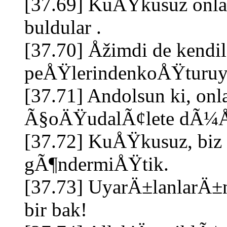
[37.69] KuÅŸkusuz onlar
buldular .
[37.70] Åžimdi de kendil
peÅŸlerindenkoÅŸturuyo
[37.71] Andolsun ki, onl
Ã§oÄŸudalÃ¢lete dÃ¼
[37.72] KuÅŸkusuz, biz
gÃ¶ndermiÅŸtik.
[37.73] UyarÄ±lanlarÄ±
bir bak!