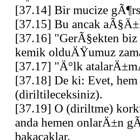
[37.14] Bir mucize gÃ¶rse
[37.15] Bu ancak aÃ§Ä±
[37.16] "GerÃ§ekten b
kemik olduÄŸumuz zaman
[37.17] "Ä°lk atalarÄ±m
[37.18] De ki: Evet, hem 
(diriltileceksiniz).
[37.19] O (diriltme) kork
anda hemen onlarÄ±n gÃ
bakacaklar.