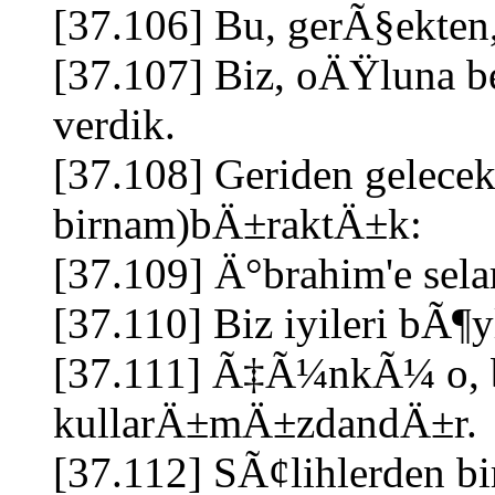
[37.106] Bu, gerÃ§ekten
[37.107] Biz, oÄŸluna 
verdik.
[37.108] Geriden gelecek
birnam)bÄ±raktÄ±k:
[37.109] Ä°brahim'e sel
[37.110] Biz iyileri b
[37.111] Ã‡Ã¼nkÃ¼ o,
kullarÄ±mÄ±zdandÄ±r.
[37.112] SÃ¢lihlerden bi