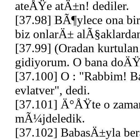
ateÅŸe atÄ±n! dediler.
[37.98] BÃ¶ylece ona bir
biz onlarÄ± alÃ§aklard
[37.99] (Oradan kurtula
gidiyorum. O bana doÄŸr
[37.100] O : "Rabbim! Ba
evlatver", dedi.
[37.101] Ä°ÅŸte o zaman
mÃ¼jdeledik.
[37.102] BabasÄ±yla b