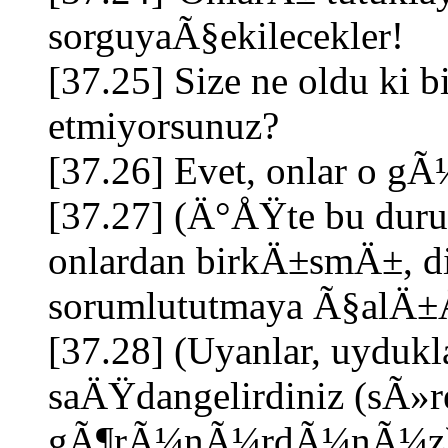
sorguyaÃ§ekilecekler!
[37.25] Size ne oldu ki 
etmiyorsunuz?
[37.26] Evet, onlar o gÃ
[37.27] (Ä°ÅŸte bu dur
onlardan birkÄ±smÄ±, diÄ
sorumlututmaya Ã§alÄ±
[37.28] (Uyanlar, uydukl
saÄŸdangelirdiniz (sÃ»re
gÃ¶rÃ¼nÃ¼rdÃ¼nÃ¼z) d