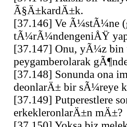
Ã§Ä±kardÄ±k.
[37.146] Ve Ã¼stÃ¼ne (
tÃ¼rÃ¼ndengeniÅŸ yapra
[37.147] Onu, yÃ¼z bin
peygamberolarak gÃ¶nde
[37.148] Sonunda ona ima
deonlarÄ± bir sÃ¼reye 
[37.149] Putperestlere s
erkekleronlarÄ±n mÄ±?
[37.150] Yoksa biz mel