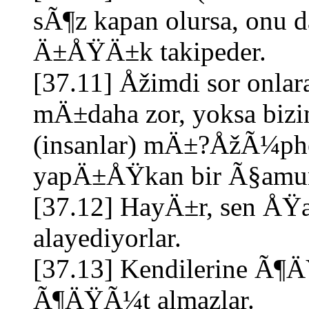
sÃ¶z kapan olursa, onu d
Ä±ÅŸÄ±k takipeder.
[37.11] Åžimdi sor onl
mÄ±daha zor, yoksa bi
(insanlar) mÄ±?ÅžÃ¼phes
yapÄ±ÅŸkan bir Ã§amur
[37.12] HayÄ±r, sen ÅŸ
alayediyorlar.
[37.13] Kendilerine Ã¶Ä
Ã¶ÄŸÃ¼t almazlar.