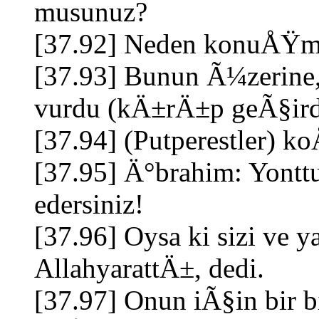
musunuz?
[37.92] Neden konuÅŸm
[37.93] Bunun Ã¼zerine,
vurdu (kÄ±rÄ±p geÃ§ird
[37.94] (Putperestler) k
[37.95] Ä°brahim: Yont
edersiniz!
[37.96] Oysa ki sizi ve
AllahyarattÄ±, dedi.
[37.97] Onun iÃ§in bir 