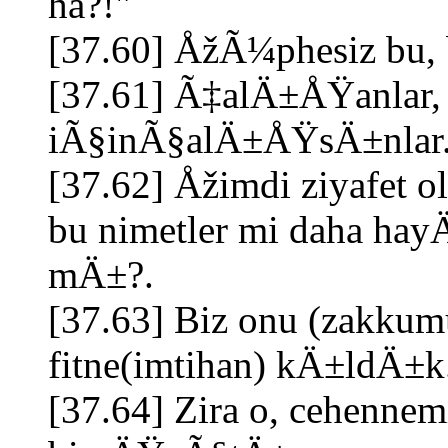
ha?!"
[37.60] ÅžÃ¼phesiz bu
[37.61] Ã‡alÄ±ÅŸanlar, 
iÃ§inÃ§alÄ±ÅŸsÄ±nlar
[37.62] Åžimdi ziyafet o
bu nimetler mi daha ha
mÄ±?.
[37.63] Biz onu (zakkumu
fitne(imtihan) kÄ±ldÄ±k
[37.64] Zira o, cehennem