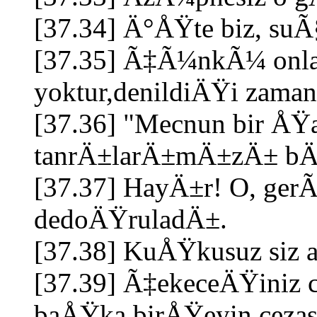
[37.34] Ä°ÅŸte biz, suÃ
[37.35] Ã‡Ã¼nkÃ¼ onlar
yoktur,denildiÄŸi zaman k
[37.36] "Mecnun bir ÅŸa
tanrÄ±larÄ±mÄ±zÄ± bÄ±
[37.37] HayÄ±r! O, gerÃ
dedoÄŸruladÄ±.
[37.38] KuÅŸkusuz siz 
[37.39] Ã‡ekeceÄŸiniz 
baÅŸka birÅŸeyin cezas