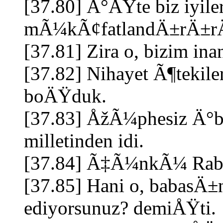
[37.80] Ä°ÅŸte biz iyile
mÃ¼kÃ¢fatlandÄ±rÄ±r
[37.81] Zira o, bizim 
[37.82] Nihayet Ã¶tekile
boÄŸduk.
[37.83] ÅžÃ¼phesiz Ä°b
milletinden idi.
[37.84] Ã‡Ã¼nkÃ¼ Rabbi
[37.85] Hani o, babasÄ±
ediyorsunuz? demiÅŸti.