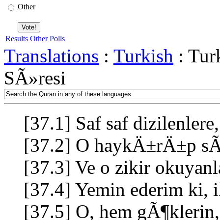
Other
Results
Other Polls
Translations
:
Turkish
: Tur
SÃ»resi
[37.1] Saf saf dizilenlere,
[37.2] O haykÄ±rÄ±p sÃ
[37.3] Ve o zikir okuyanl
[37.4] Yemin ederim ki,
[37.5] O, hem gÃ¶klerin, 