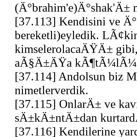
(Ä°brahim'e)Ä°shak'Ä± 
[37.113] Kendisini ve Ä
bereketli)eyledik. LÃ¢kin
kimselerolacaÄŸÄ± gibi
aÃ§Ä±ÄŸa kÃ¶tÃ¼lÃ¼k e
[37.114] Andolsun biz M
nimetlerverdik.
[37.115] OnlarÄ± ve ka
sÄ±kÄ±ntÄ±dan kurtard
[37.116] Kendilerine yar