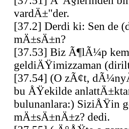
[37.51] Ä°Ã§lerinden bi
vardÄ±"der.
[37.2] Derdi ki: Sen de (
mÄ±sÄ±n?
[37.53] Biz Ã¶lÃ¼p kemi
geldiÄŸimizzaman (diril
[37.54] (O zÃ¢t, dÃ¼n
bu ÅŸekilde anlattÄ±kta
bulunanlara:) SiziÅŸin
mÄ±sÄ±nÄ±z? dedi.