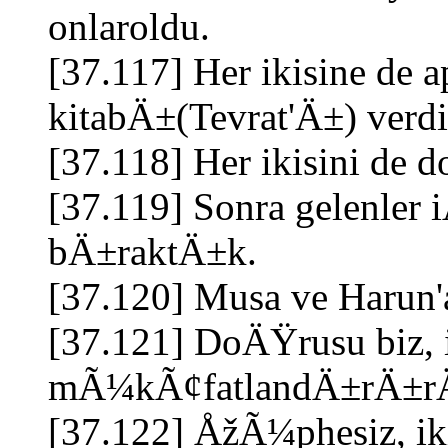
onlaroldu.
[37.117] Her ikisine de
kitabÄ±(Tevrat'Ä±) verdi
[37.118] Her ikisini de d
[37.119] Sonra gelenler
bÄ±raktÄ±k.
[37.120] Musa ve Harun'
[37.121] DoÄŸrusu biz, i
mÃ¼kÃ¢fatlandÄ±rÄ±r
[37.122] ÅžÃ¼phesiz, i