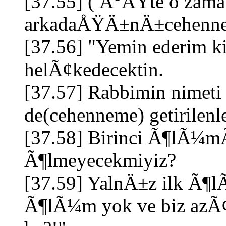
[37.55] ( Ä°ÅŸte o zam
arkadaÅŸÄ±nÄ±cehenne
[37.56] "Yemin ederim ki
helÃ¢kedecektin.
[37.57] Rabbimin nimet
de(cehenneme) getirilenl
[37.58] Birinci Ã¶lÃ¼m
Ã¶lmeyecekmiyiz?
[37.59] YalnÄ±z ilk 
Ã¶lÃ¼m yok ve biz az