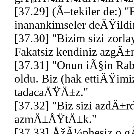
[37.29] (Ã–tekiler de:) "B
inanankimseler deÄŸildi
[37.30] "Bizim sizi zo
Fakatsiz kendiniz azgÄ±n
[37.31] "Onun iÃ§in R
oldu. Biz (hak ettiÄŸim
tadacaÄŸÄ±z."
[37.32] "Biz sizi azdÄ
azmÄ±ÅŸtÄ±k."
[37.33] ÅžÃ¼phesiz o gÃ