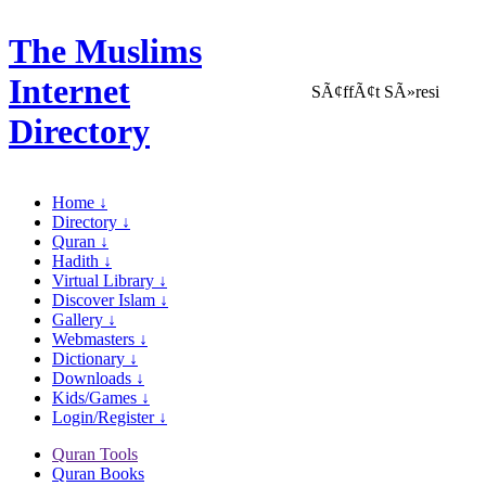
The Muslims
Internet
SÃ¢ffÃ¢t SÃ»resi
Directory
Home ↓
Directory ↓
Quran ↓
Hadith ↓
Virtual Library ↓
Discover Islam ↓
Gallery ↓
Webmasters ↓
Dictionary ↓
Downloads ↓
Kids/Games ↓
Login/Register ↓
Quran Tools
Quran Books