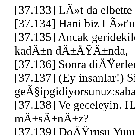
[37.133] LÃ»t da elbette
[37.134] Hani biz LÃ»t'u
[37.135] Ancak gerideki
kadÄ±n dÄ±ÅŸÄ±nda,
[37.136] Sonra diÄŸerleri
[37.137] (Ey insanlar!)
geÃ§ipgidiyorsunuz:saba
[37.138] Ve geceleyin. 
mÄ±sÄ±nÄ±z?
[37.139] DoÄŸrusu Yunu