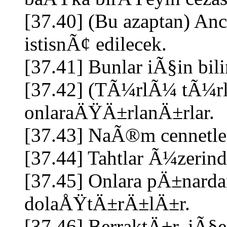
[37.40] (Bu azaptan) An
istisnÃ¢ edilecek.
[37.41] Bunlar iÃ§in bil
[37.42] (TÃ¼rlÃ¼ tÃ¼rl
onlaraÄŸÄ±rlanÄ±rlar.
[37.43] NaÃ®m cennetler
[37.44] Tahtlar Ã¼zerin
[37.45] Onlara pÄ±nard
dolaÅŸtÄ±rÄ±lÄ±r.
[37.46] BerraktÄ±r, iÃ§en