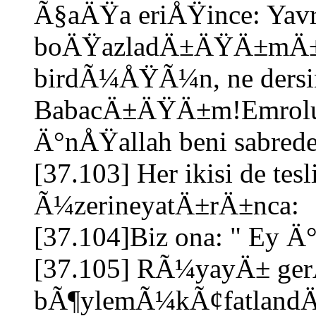
Ã§aÄŸa eriÅŸince: Ya
boÄŸazladÄ±ÄŸÄ±mÄ±
birdÃ¼ÅŸÃ¼n, ne dersin
BabacÄ±ÄŸÄ±m!Emrolu
Ä°nÅŸallah beni sabrede
[37.103] Her ikisi de tes
Ã¼zerineyatÄ±rÄ±nca:
[37.104]Biz ona: " Ey Ä°
[37.105] RÃ¼yayÄ± gerÃ
bÃ¶ylemÃ¼kÃ¢fatlandÄ