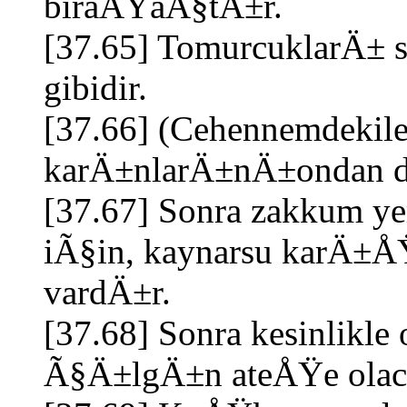
biraÄŸaÃ§tÄ±r.
[37.65] TomurcuklarÄ± 
gibidir.
[37.66] (Cehennemdekiler
karÄ±nlarÄ±nÄ±ondan do
[37.67] Sonra zakkum y
iÃ§in, kaynarsu karÄ±
vardÄ±r.
[37.68] Sonra kesinlik
Ã§Ä±lgÄ±n ateÅŸe olac