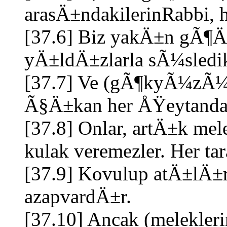
arasÄ±ndakilerinRabbi,
[37.6] Biz yakÄ±n gÃ¶Ä
yÄ±ldÄ±zlarla sÃ¼sledi
[37.7] Ve (gÃ¶kyÃ¼zÃ
Ã§Ä±kan her ÅŸeytanda
[37.8] Onlar, artÄ±k mel
kulak veremezler. Her ta
[37.9] Kovulup atÄ±lÄ±rl
azapvardÄ±r.
[37.10] Ancak (melekle