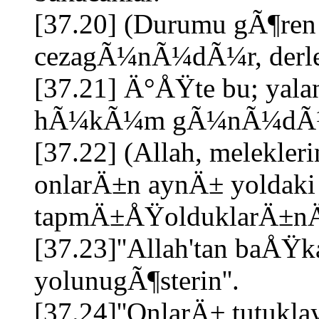
[37.20] (Durumu gÃ¶ren 
cezagÃ¼nÃ¼dÃ¼r, derle
[37.21] Ä°ÅŸte bu; ya
hÃ¼kÃ¼m gÃ¼nÃ¼dÃ¼
[37.22] (Allah, melekleri
onlarÄ±n aynÄ± yoldak
tapmÄ±ÅŸolduklarÄ±nÄ±
[37.23]''Allah'tan baÅŸk
yolunugÃ¶sterin''.
[37.24]''OnlarÄ± tutuk