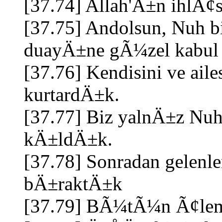
[37.74] Allah'Ä±n ihlÃ¢
[37.75] Andolsun, Nuh b
duayÄ±ne gÃ¼zel kabul 
[37.76] Kendisini ve ai
kurtardÄ±k.
[37.77] Biz yalnÄ±z Nu
kÄ±ldÄ±k.
[37.78] Sonradan gelenle
bÄ±raktÄ±k
[37.79] BÃ¼tÃ¼n Ã¢leml