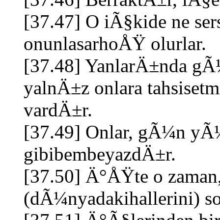
[37.47] O iÃ§kide ne se
onunlasarhoÅŸ olurlar.
[37.48] YanlarÄ±nda g
yalnÄ±z onlara tahsiset
vardÄ±r.
[37.49] Onlar, gÃ¼n 
gibibembeyazdÄ±r.
[37.50] Ä°ÅŸte o zaman,
(dÃ¼nyadakihallerini) so