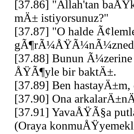
[37.86] "Allah'tan baÅŸ
mÄ± istiyorsunuz?"
[37.87] "O halde Ã¢leml
gÃ¶rÃ¼ÅŸÃ¼nÃ¼zned
[37.88] Bunun Ã¼zerine
ÅŸÃ¶yle bir baktÄ±.
[37.89] Ben hastayÄ±m, 
[37.90] Ona arkalarÄ±nÄ
[37.91] YavaÅŸÃ§a put
(Oraya konmuÅŸyemekle