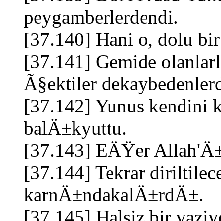
peygamberlerdendi.
[37.140] Hani o, dolu 
[37.141] Gemide olanla
Ã§ektiler dekaybedenler
[37.142] Yunus kendini
balÄ±kyuttu.
[37.143] EÄŸer Allah'Ä
[37.144] Tekrar diriltil
karnÄ±ndakalÄ±rdÄ±.
[37.145] Halsiz bir vaz