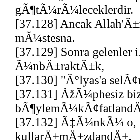
gÃ¶tÃ¼rÃ¼leceklerdir.
[37.128] Ancak Allah'Ä±
mÃ¼stesna.
[37.129] Sonra gelenler i
Ã¼nbÄ±raktÄ±k,
[37.130] "Ä°lyas'a selÃ¢
[37.131] ÅžÃ¼phesiz biz,
bÃ¶ylemÃ¼kÃ¢fatlandÄ
[37.132] Ã‡Ã¼nkÃ¼ o,
kullarÄ±mÄ±zdandÄ±.