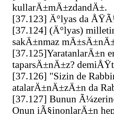
kullarÄ±mÄ±zdandÄ±.
[37.123] Ä°lyas da ÅŸÃ
[37.124] (Ä°lyas) millet
sakÄ±nmaz mÄ±sÄ±nÄ±
[37.125]YaratanlarÄ±n en
taparsÄ±nÄ±z? demiÅŸt
[37.126] "Sizin de Rabbi
atalarÄ±nÄ±zÄ±n da Rab
[37.127] Bunun Ã¼zerine
Onun iÃ§inonlarÄ±n hep