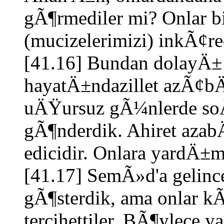
gÃ¶rmediler mi? Onlar b
(mucizelerimizi) inkÃ¢r
[41.16] Bundan dolayÄ±
hayatÄ±ndazillet azÃ¢b
uÄŸursuz gÃ¼nlerde so
gÃ¶nderdik. Ahiret aza
edicidir. Onlara yardÄ±m
[41.17] SemÃ»d'a gelinc
gÃ¶sterdik, ama onlar
tercihettiler. BÃ¶ylece 