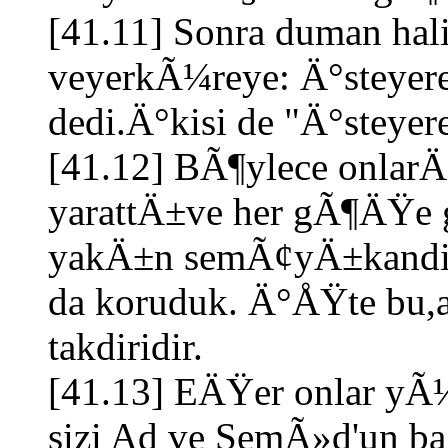
[41.11] Sonra duman hal
veyerkÃ¼reye: Ä°steyere
dedi.Ä°kisi de "Ä°steyere
[41.12] BÃ¶ylece onlarÄ
yarattÄ±ve her gÃ¶ÄŸe g
yakÄ±n semÃ¢yÄ±kandill
da koruduk. Ä°ÅŸte bu
takdiridir.
[41.13] EÄŸer onlar yÃ¼
sizi Ad ve SemÃ»d'un b