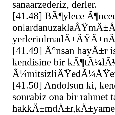
sanaarzederiz, derler.
[41.48] BÃ¶ylece Ã¶nce
onlardanuzaklaÅŸmÄ±ÅŸ
yerleriolmadÄ±ÄŸÄ±nÄ
[41.49] Ä°nsan hayÄ±r i
kendisine bir kÃ¶tÃ¼lÃ
Ã¼mitsizliÄŸedÃ¼ÅŸer
[41.50] Andolsun ki, ken
sonrabiz ona bir rahmet 
hakkÄ±mdÄ±r,kÄ±yame