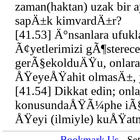
zaman(haktan) uzak bi
sapÄ±k kimvardÄ±r?
[41.53] Ä°nsanlara ufukl
Ã¢yetlerimizi gÃ¶sterec
gerÃ§ekolduÄŸu, onlara i
ÅŸeyeÅŸahit olmasÄ±, 
[41.54] Dikkat edin; on
konusundaÅŸÃ¼phe iÃ§ind
ÅŸeyi (ilmiyle) kuÅŸ
Bookmark Us
-
Se