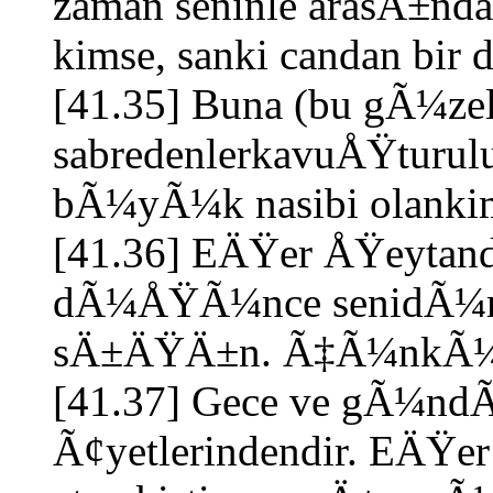
zaman seninle arasÄ±n
kimse, sanki candan bir d
[41.35] Buna (bu gÃ¼ze
sabredenlerkavuÅŸturulu
bÃ¼yÃ¼k nasibi olankim
[41.36] EÄŸer ÅŸeytand
dÃ¼ÅŸÃ¼nce senidÃ¼rte
sÄ±ÄŸÄ±n. Ã‡Ã¼nkÃ¼ O,
[41.37] Gece ve gÃ¼nd
Ã¢yetlerindendir. EÄŸer 