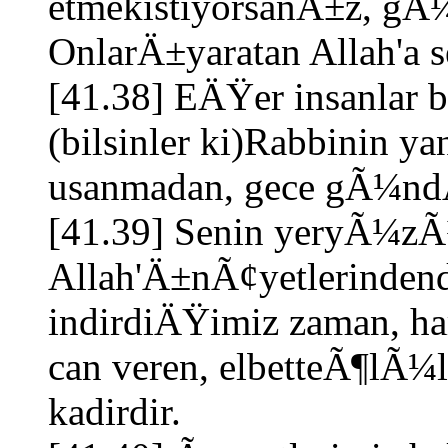
etmekistiyorsanÄ±z, gÃ¼
OnlarÄ±yaratan Allah'a s
[41.38] EÄŸer insanlar
(bilsinler ki)Rabbinin y
usanmadan, gece gÃ¼ndÃ
[41.39] Senin yeryÃ¼z
Allah'Ä±nÃ¢yetlerindend
indirdiÄŸimiz zaman, ha
can veren, elbetteÃ¶lÃ¼le
kadirdir.