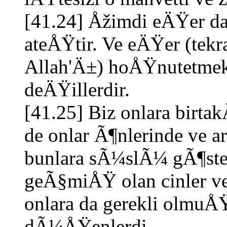
[41.24] Åžimdi eÄŸer day
ateÅŸtir. Ve eÄŸer (te
Allah'Ä±) hoÅŸnutetmek 
deÄŸillerdir.
[41.25] Biz onlara birta
de onlar Ã¶nlerinde ve a
bunlara sÃ¼slÃ¼ gÃ¶ster
geÃ§miÅŸ olan cinler ve
onlara da gerekli olmu
dÃ¼ÅŸenlerdi.