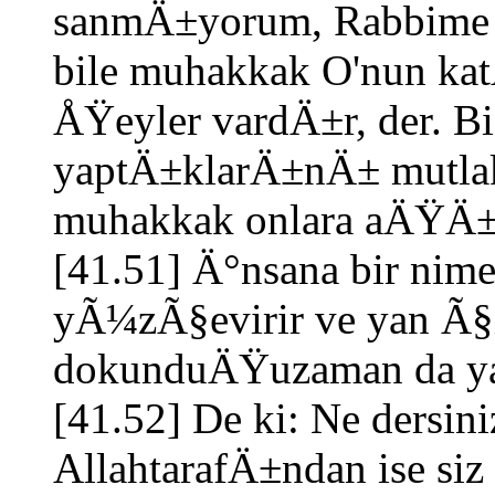
sanmÄ±yorum, Rabbim
bile muhakkak O'nun ka
ÅŸeyler vardÄ±r, der. Bi
yaptÄ±klarÄ±nÄ± mutlak
muhakkak onlara aÄŸÄ±r
[41.51] Ä°nsana bir nim
yÃ¼zÃ§evirir ve yan Ã§i
dokunduÄŸuzaman da ya
[41.52] De ki: Ne dersini
AllahtarafÄ±ndan ise si