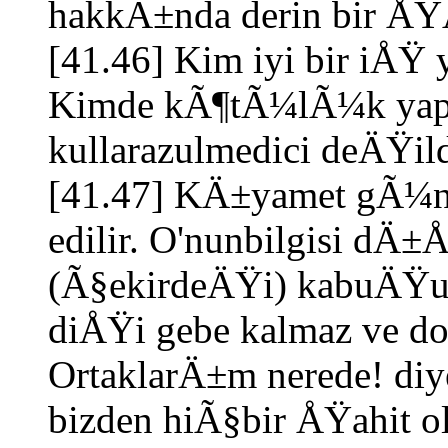
hakkÄ±nda derin bir ÅŸ
[41.46] Kim iyi bir iÅŸ y
Kimde kÃ¶tÃ¼lÃ¼k yapar
kullarazulmedici deÄŸild
[41.47] KÄ±yamet gÃ¼nÃ
edilir. O'nunbilgisi d
(Ã§ekirdeÄŸi) kabuÄŸu
diÅŸi gebe kalmaz ve d
OrtaklarÄ±m nerede! diy
bizden hiÃ§bir ÅŸahi