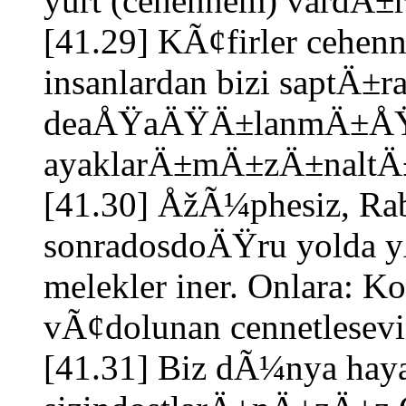
yurt (cehennem) vardÄ±r
[41.29] KÃ¢firler cehen
insanlardan bizi saptÄ±r
deaÅŸaÄŸÄ±lanmÄ±ÅŸlar
ayaklarÄ±mÄ±zÄ±naltÄ±n
[41.30] ÅžÃ¼phesiz, Rab
sonradosdoÄŸru yolda 
melekler iner. Onlara:
vÃ¢dolunan cennetlesevin
[41.31] Biz dÃ¼nya haya