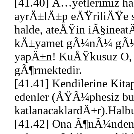
[41.40] Ã…yetlerimiz 
ayrÄ±lÄ±p eÄŸriliÄŸe sa
halde, ateÅŸin iÃ§ineat
kÄ±yamet gÃ¼nÃ¼ gÃ¼ve
yapÄ±n! KuÅŸkusuz O,
gÃ¶rmektedir.
[41.41] Kendilerine Kit
edenler (ÅŸÃ¼phesiz b
katlanacaklardÄ±r).Halbu
[41.42] Ona Ã¶nÃ¼nden