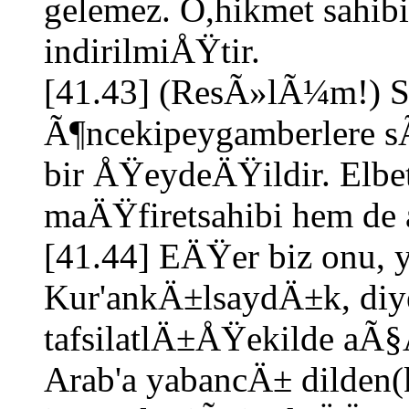
gelemez. O,hikmet sahib
indirilmiÅŸtir.
[41.43] (ResÃ»lÃ¼m!) S
Ã¶ncekipeygamberlere 
bir ÅŸeydeÄŸildir. Elbet
maÄŸfiretsahibi hem de a
[41.44] EÄŸer biz onu, 
Kur'ankÄ±lsaydÄ±k, diyec
tafsilatlÄ±ÅŸekilde aÃ
Arab'a yabancÄ± dilden(k