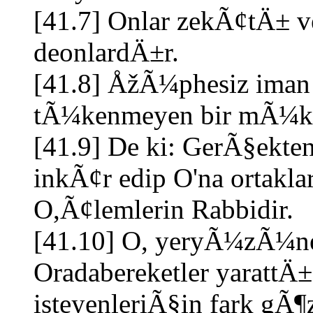
[41.7] Onlar zekÃ¢tÄ± ve
deonlardÄ±r.
[41.8] ÅžÃ¼phesiz iman 
tÃ¼kenmeyen bir mÃ¼kÃ
[41.9] De ki: GerÃ§ekten
inkÃ¢r edip O'na ortak
O,Ã¢lemlerin Rabbidir.
[41.10] O, yeryÃ¼zÃ¼ne 
Oradabereketler yarattÄ
isteyenleriÃ§in fark gÃ¶