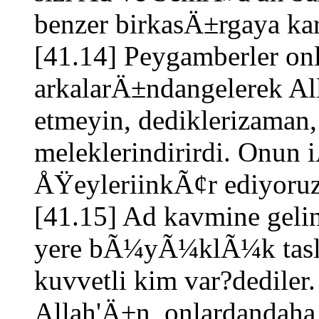
benzer birkasÄ±rgaya 
[41.14] Peygamberler onl
arkalarÄ±ndangelerek Al
etmeyin, dediklerizaman,
meleklerindirirdi. Onun 
ÅŸeyleriinkÃ¢r ediyoru
[41.15] Ad kavmine gel
yere bÃ¼yÃ¼klÃ¼k tasla
kuvvetli kim var?dediler.
Allah'Ä±n, onlardandah