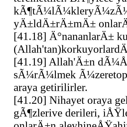
kÃ¶tÃ¼lÃ¼kleryÃ¼zÃ¼
yÄ±ldÄ±rÄ±mÄ± onlarÄ
[41.18] Ä°nananlarÄ± ku
(Allah'tan)korkuyorlard
[41.19] Allah'Ä±n dÃ¼
sÃ¼rÃ¼lmek Ã¼zeretopl
araya getirilirler.
[41.20] Nihayet oraya ge
gÃ¶zlerive derileri, iÅ
onlarÄ±n aleyhineÅŸahitl