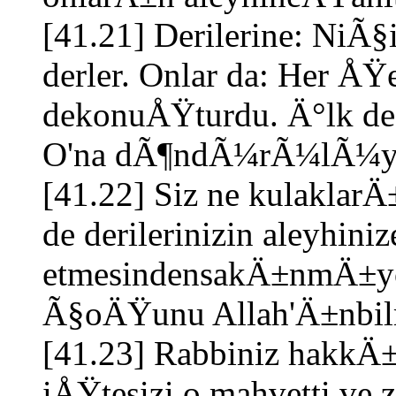
[41.21] Derilerine: NiÃ§i
derler. Onlar da: Her ÅŸ
dekonuÅŸturdu. Ä°lk de
O'na dÃ¶ndÃ¼rÃ¼lÃ¼yor
[41.22] Siz ne kulaklar
de derilerinizin aleyhini
etmesindensakÄ±nmÄ±y
Ã§oÄŸunu Allah'Ä±nbil
[41.23] Rabbiniz hakkÄ±
iÅŸtesizi o mahvetti ve