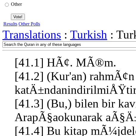
Other
Results
Other Polls
Translations
:
Turkish
: Tur
[41.1] HÃ¢. MÃ®m.
[41.2] (Kur'an) rahmÃ¢n
katÄ±ndanindirilmiÅŸti
[41.3] (Bu,) bilen bir ka
ArapÃ§aokunarak aÃ§Ä±
[41.4] Bu kitap mÃ¼jdel