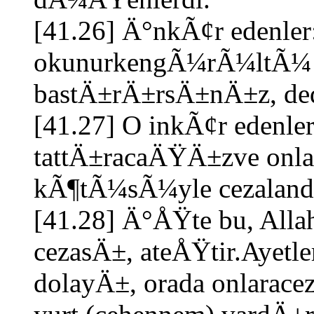
[41.26] Ä°nkÃ¢r edenler
okunurkengÃ¼rÃ¼ltÃ¼ 
bastÄ±rÄ±rsÄ±nÄ±z, ded
[41.27] O inkÃ¢r edenle
tattÄ±racaÄŸÄ±zve onl
kÃ¶tÃ¼sÃ¼yle cezalan
[41.28] Ä°ÅŸte bu, Al
cezasÄ±, ateÅŸtir.Ayetle
dolayÄ±, orada onlarace