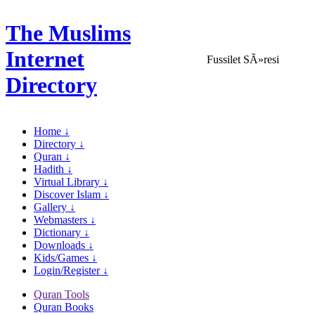
The Muslims
Internet
Fussilet SÃ»resi
Directory
Home ↓
Directory ↓
Quran ↓
Hadith ↓
Virtual Library ↓
Discover Islam ↓
Gallery ↓
Webmasters ↓
Dictionary ↓
Downloads ↓
Kids/Games ↓
Login/Register ↓
Quran Tools
Quran Books