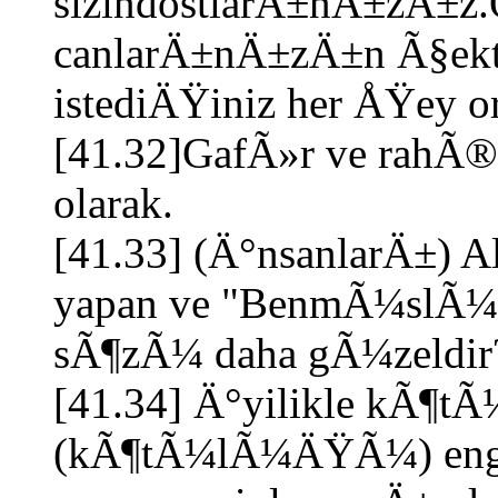
sizindostlarÄ±nÄ±zÄ±z.O
canlarÄ±nÄ±zÄ±n Ã§ekt
istediÄŸiniz her ÅŸey o
[41.32]GafÃ»r ve rahÃ®
olarak.
[41.33] (Ä°nsanlarÄ±) A
yapan ve "BenmÃ¼slÃ¼
sÃ¶zÃ¼ daha gÃ¼zeldir
[41.34] Ä°yilikle kÃ¶tÃ
(kÃ¶tÃ¼lÃ¼ÄŸÃ¼) engÃ