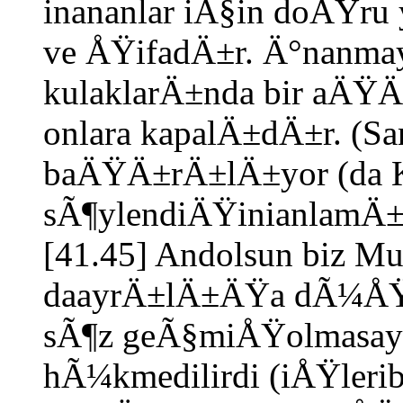
inananlar iÃ§in doÄŸru 
ve ÅŸifadÄ±r. Ä°nanmay
kulaklarÄ±nda bir aÄŸÄ
onlara kapalÄ±dÄ±r. (San
baÄŸÄ±rÄ±lÄ±yor (da K
sÃ¶ylendiÄŸinianlamÄ±y
[41.45] Andolsun biz Mu
daayrÄ±lÄ±ÄŸa dÃ¼ÅŸ
sÃ¶z geÃ§miÅŸolmasayd
hÃ¼kmedilirdi (iÅŸleribit