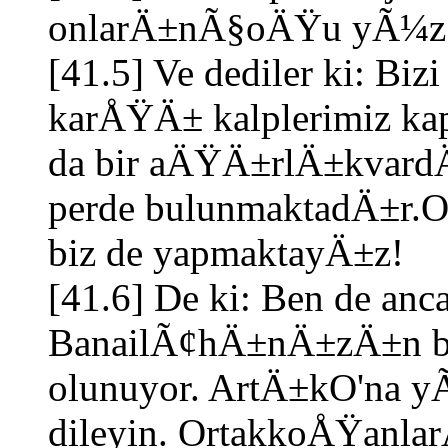
onlarÄ±nÃ§oÄŸu yÃ¼z Ã§
[41.5] Ve dediler ki:
karÅŸÄ± kalplerimiz k
da bir aÄŸÄ±rlÄ±kvardÄ±
perde bulunmaktadÄ±r.On
biz de yapmaktayÄ±z!
[41.6] De ki: Ben de anca
BanailÃ¢hÄ±nÄ±zÄ±n bi
olunuyor. ArtÄ±kO'na y
dileyin. OrtakkoÅŸanlar