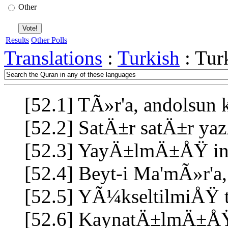
Other
Results
Other Polls
Translations
:
Turkish
: Tur
[52.1] TÃ»r'a, andolsun k
[52.2] SatÄ±r satÄ±r y
[52.3] YayÄ±lmÄ±ÅŸ inc
[52.4] Beyt-i Ma'mÃ»r'a,
[52.5] YÃ¼kseltilmiÅŸ 
[52.6] KaynatÄ±lmÄ±ÅŸ d