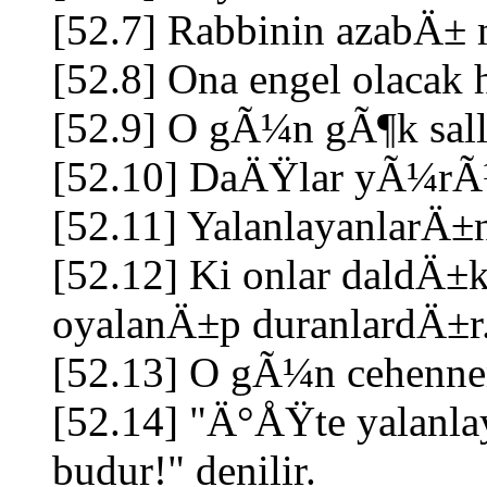
[52.7] Rabbinin azabÄ± 
[52.8] Ona engel olacak
[52.9] O gÃ¼n gÃ¶k sal
[52.10] DaÄŸlar yÃ¼
[52.11] YalanlayanlarÄ±
[52.12] Ki onlar daldÄ±
oyalanÄ±p duranlardÄ±r
[52.13] O gÃ¼n cehennem
[52.14] "Ä°ÅŸte yalan
budur!" denilir.