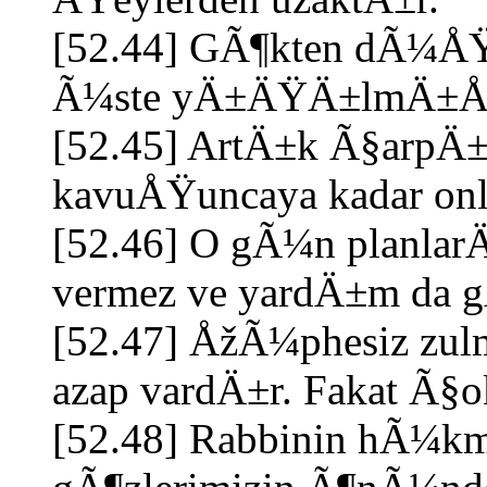
[52.44] GÃ¶kten dÃ¼ÅŸe
Ã¼ste yÄ±ÄŸÄ±lmÄ±ÅŸ b
[52.45] ArtÄ±k Ã§arpÄ±
kavuÅŸuncaya kadar onla
[52.46] O gÃ¼n planlarÄ
vermez ve yardÄ±m da g
[52.47] ÅžÃ¼phesiz zul
azap vardÄ±r. Fakat Ã§o
[52.48] Rabbinin hÃ¼k