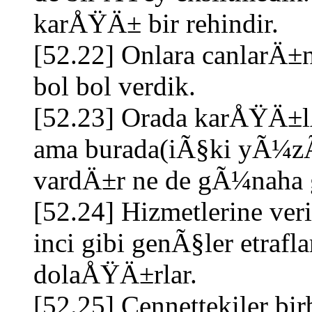
karÅŸÄ± bir rehindir.
[52.22] Onlara canlarÄ±
bol bol verdik.
[52.23] Orada karÅŸÄ±l
ama burada(iÃ§ki yÃ¼z
vardÄ±r ne de gÃ¼naha 
[52.24] Hizmetlerine ve
inci gibi genÃ§ler etra
dolaÅŸÄ±rlar.
[52.25] Cennettekiler bi