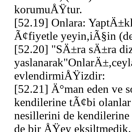
korumuÅŸtur.
[52.19] Onlara: YaptÄ
Ã¢fiyetle yeyin,iÃ§in (de
[52.20] "SÄ±ra sÄ±ra di
yaslanarak"OnlarÄ±,ceyl
evlendirmiÅŸizdir:
[52.21] Ä°man eden ve s
kendilerine tÃ¢bi olanla
nesillerini de kendileri
de bir ÅŸey eksiltmedik