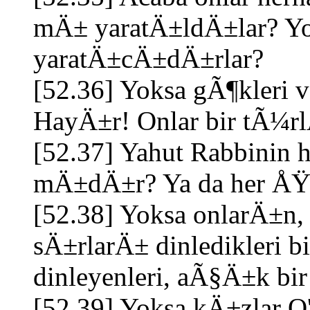
mÄ± yaratÄ±ldÄ±lar? Yok
yaratÄ±cÄ±dÄ±rlar?
[52.36] Yoksa gÃ¶kleri v
HayÄ±r! Onlar bir tÃ¼r
[52.37] Yahut Rabbinin 
mÄ±dÄ±r? Ya da her ÅŸe
[52.38] Yoksa onlarÄ±n
sÄ±rlarÄ± dinledikleri b
dinleyenleri, aÃ§Ä±k bir d
[52.39] Yoksa kÄ±zlar O'