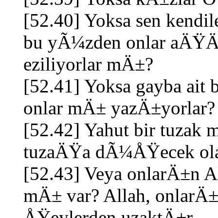
[52.40] Yoksa sen kendile
bu yÃ¼zden onlar aÄŸÄ±
eziliyorlar mÄ±?
[52.41] Yoksa gayba ait 
onlar mÄ± yazÄ±yorlar?
[52.42] Yahut bir tuzak 
tuzaÄŸa dÃ¼ÅŸecek olanl
[52.43] Veya onlarÄ±n A
mÄ± var? Allah, onlarÄ
ÅŸeylerden uzaktÄ±r.