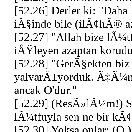
[52.26] Derler ki: "Daha
iÃ§inde bile (ilÃ¢hÃ® a
[52.27] "Allah bize lÃ¼t
iÅŸleyen azaptan korudu
[52.28] "GerÃ§ekten biz
yalvarÄ±yorduk. Ã‡Ã¼nk
ancak O'dur."
[52.29] (ResÃ»lÃ¼m!) 
lÃ¼tfuyla sen ne bir kÃ¢h
[52.30] Yoksa onlar: (O,