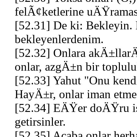
felÃ¢ketlerine uÄŸrama
[52.31] De ki: Bekleyin. 
bekleyenlerdenim.
[52.32] Onlara akÄ±lla
onlar, azgÄ±n bir toplul
[52.33] Yahut "Onu kend
HayÄ±r, onlar iman etmez
[52.34] EÄŸer doÄŸru is
getirsinler.
[52.35] Acaba onlar her