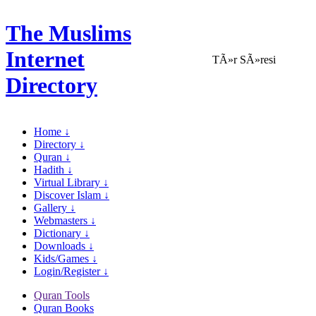
The Muslims
Internet
TÃ»r SÃ»resi
Directory
Home ↓
Directory ↓
Quran ↓
Hadith ↓
Virtual Library ↓
Discover Islam ↓
Gallery ↓
Webmasters ↓
Dictionary ↓
Downloads ↓
Kids/Games ↓
Login/Register ↓
Quran Tools
Quran Books