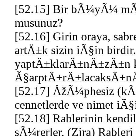
[52.15] Bir bÃ¼yÃ¼ m
musunuz?
[52.16] Girin oraya, sabr
artÄ±k sizin iÃ§in birdir
yaptÄ±klarÄ±nÄ±zÄ±n
Ã§arptÄ±rÄ±lacaksÄ±n
[52.17] ÅžÃ¼phesiz (kÃ
cennetlerde ve nimet iÃ§i
[52.18] Rablerinin kendil
sÃ¼rerler, (Zira) Rable