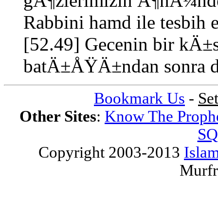
gÃ¶zlerimizin Ã¶nÃ¼nd
Rabbini hamd ile tesbih 
[52.49] Gecenin bir k
batÄ±ÅŸÄ±ndan sonra da
Bookmark Us
-
Se
Other Sites
:
Know The Proph
SQ
Copyright 2003-2013
Islam
Murfr