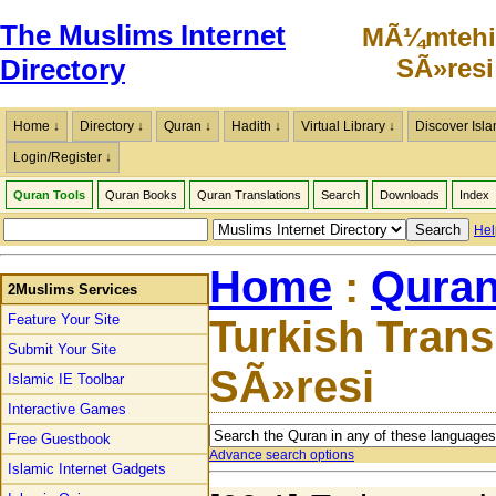
The Muslims Internet
MÃ¼mtehi
SÃ»resi
Directory
Home ↓
Directory ↓
Quran ↓
Hadith ↓
Virtual Library ↓
Discover Isla
Login/Register ↓
Quran Tools
Quran Books
Quran Translations
Search
Downloads
Index
Hel
Home
:
Quran
2Muslims Services
Feature Your Site
Turkish Tran
Submit Your Site
SÃ»resi
Islamic IE Toolbar
Interactive Games
Free Guestbook
Advance search options
Islamic Internet Gadgets