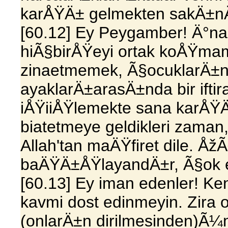
karÅŸÄ± gelmekten sakÄ±n
[60.12] Ey Peygamber! Ä°na
hiÃ§birÅŸeyi ortak koÅŸm
zinaetmemek, Ã§ocuklarÄ±n
ayaklarÄ±arasÄ±nda bir iftir
iÅŸiiÅŸlemekte sana karÅ
biatetmeye geldikleri zaman,
Allah'tan maÄŸfiret dile. Åž
baÄŸÄ±ÅŸlayandÄ±r, Ã§ok e
[60.13] Ey iman edenler! Ken
kavmi dost edinmeyin. Zira on
(onlarÄ±n dirilmesinden)Ã¼mi