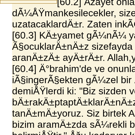
[60.2] Åžayet onlar
dÃ¼ÅŸmankesilecekler, size e
uzatacaklardÄ±r. Zaten inkÃ¢
[60.3] KÄ±yamet gÃ¼nÃ¼ y
Ã§ocuklarÄ±nÄ±z sizefayda
aranÄ±zÄ± ayÄ±rÄ±r. Allah,
[60.4] Ä°brahim'de ve onunla
iÃ§ingerÃ§ekten gÃ¼zel bir 
demiÅŸlerdi ki: "Biz sizden v
bÄ±rakÄ±ptaptÄ±klarÄ±nÄ±z
tanÄ±mÄ±yoruz. Siz birtek Al
bizim aramÄ±zda sÃ¼rekli 