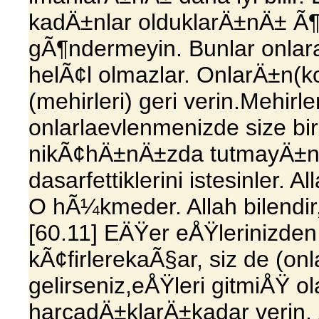
kadÄ±nlar olduklarÄ±nÄ± Ã¶Ä
gÃ¶ndermeyin. Bunlar onlara
helÃ¢l olmazlar. OnlarÄ±n(ko
(mehirleri) geri verin.Mehirl
onlarlaevlenmenizde size bi
nikÃ¢hÄ±nÄ±zda tutmayÄ±n, s
dasarfettiklerini istesinle
O hÃ¼kmeder. Allah bilendir,
[60.11] EÄŸer eÅŸlerinizden 
kÃ¢firlerekaÃ§ar, siz de (on
gelirseniz,eÅŸleri gitmiÅŸ o
harcadÄ±klarÄ±kadar verin