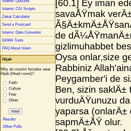
[60.1] Ey iman e
Islamic Quizzes
Islamic CGI Scripts
savaÅŸmak verÄ±
Zakat Calculator
Ã§Ä±kmÄ±ÅŸsanÄ
Send a Postcard
de dÃ¼ÅŸmanÄ±nÄ±
Islamic Date Converter
DAWA Tools
gizlimuhabbet bes
FAQ About Islam
Oysa onlar,size g
Hijab
Rabbiniz Allah'a
Why do muslim females wear
Hijab (Head cover)?
Peygamber'i de s
Faith
Ben, sizin saklÄ
Culture
Fear
vurduÄŸunuzu da e
Other
yaparsa (onlarÄ± 
sapmÄ±ÅŸ olur.
Results
Other Polls