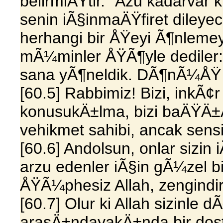
belirmiÅŸtir." Åžu kadarvar
senin iÃ§inmaÄŸfiret dileye
herhangi bir ÅŸeyi Ã¶nlem
mÃ¼minler ÅŸÃ¶yle dediler
sana yÃ¶neldik. DÃ¶nÃ¼ÅŸ 
[60.5] Rabbimiz! Bizi, inkÃ¢
konusukÄ±lma, bizi baÄŸÄ±Å
vehikmet sahibi, ancak sensi
[60.6] Andolsun, onlar sizi
arzu edenler iÃ§in gÃ¼zel b
ÅŸÃ¼phesiz Allah, zengindi
[60.7] Olur ki Allah sizinl
arasÄ±ndayakÄ±nda bir dostl