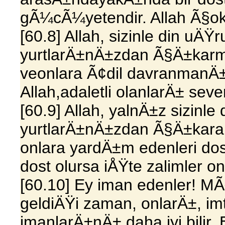
gÃ¼cÃ¼yetendir. Allah Ã§ok
[60.8] Allah, sizinle din uÄ
yurtlarÄ±nÄ±zdan Ã§Ä±karm
veonlara Ã¢dil davranman
Allah,adaletli olanlarÄ± seve
[60.9] Allah, yalnÄ±z sizinl
yurtlarÄ±nÄ±zdan Ã§Ä±kara
onlara yardÄ±m edenleri dos
dost olursa iÅŸte zalimler on
[60.10] Ey iman edenler! MÃ
geldiÄŸi zaman, onlarÄ±, im
imanlarÄ±nÄ± daha iyi bilir