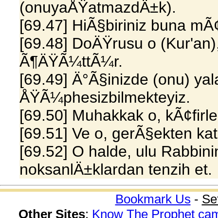
(onuyaÅŸatmazdÄ±k).
[69.47] HiÃ§biriniz buna m
[69.48] DoÄŸrusu o (Kur'an),
Ã¶ÄŸÃ¼ttÃ¼r.
[69.49] Ä°Ã§inizde (onu) y
ÅŸÃ¼phesizbilmekteyiz.
[69.50] Muhakkak o, kÃ¢firle
[69.51] Ve o, gerÃ§ekten kat'
[69.52] O halde, ulu Rabbin
noksanlÄ±klardan tenzih et.
Bookmark Us
-
Se
Other Sites
:
Know The Prophet ca