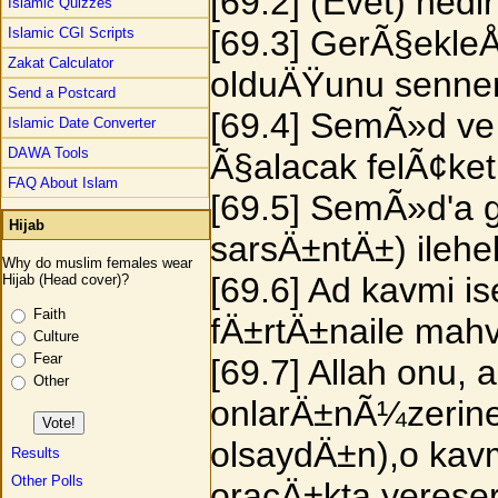
[69.2] (Evet) ned
Islamic Quizzes
[69.3] GerÃ§ekle
Islamic CGI Scripts
Zakat Calculator
olduÄŸunu senner
Send a Postcard
[69.4] SemÃ»d ve
Islamic Date Converter
DAWA Tools
Ã§alacak felÃ¢ke
FAQ About Islam
[69.5] SemÃ»d'a ge
Hijab
sarsÄ±ntÄ±) ilehel
Why do muslim females wear
[69.6] Ad kavmi is
Hijab (Head cover)?
Faith
fÄ±rtÄ±naile mahve
Culture
Fear
[69.7] Allah onu,
Other
onlarÄ±nÃ¼zerine 
olsaydÄ±n),o kavm
Results
Other Polls
oracÄ±kta yerese