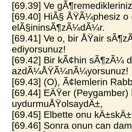
[69.39] Ve gÃ¶remedikleriniz
[69.40] HiÃ§ ÅŸÃ¼phesiz o (
elÃ§ininsÃ¶zÃ¼dÃ¼r.
[69.41] Ve o, bir ÅŸair sÃ¶z
ediyorsunuz!
[69.42] Bir kÃ¢hin sÃ¶zÃ¼ d
azdÃ¼ÅŸÃ¼nÃ¼yorsunuz!
[69.43] (O), Ã¢lemlerin Rabbi
[69.44] EÄŸer (Peygamber) 
uydurmuÅŸolsaydÄ±,
[69.45] Elbette onu kÄ±skÄ
[69.46] Sonra onun can da