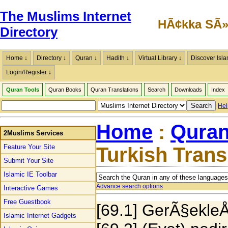
The Muslims Internet
HÃ¢kka SÃ»
Directory
Home ↓
Directory ↓
Quran ↓
Hadith ↓
Virtual Library ↓
Discover Isla
Login/Register ↓
Quran Tools
Quran Books
Quran Translations
Search
Downloads
Index
Hel
Home
:
Quran
2Muslims Services
Feature Your Site
Turkish Trans
Submit Your Site
Islamic IE Toolbar
Advance search options
Interactive Games
Free Guestbook
[69.1] GerÃ§ekle
Islamic Internet Gadgets