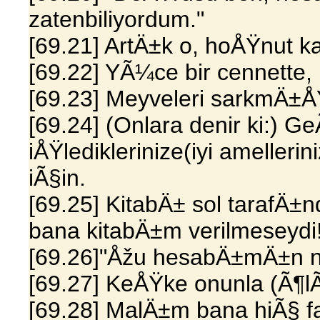
zatenbiliyordum."
[69.21] ArtÄ±k o, hoÅŸnut ka
[69.22] YÃ¼ce bir cennette,
[69.23] Meyveleri sarkmÄ±Å
[69.24] (Onlara denir ki:)
iÅŸlediklerinize(iyi amelleri
iÃ§in.
[69.25] KitabÄ± sol tarafÄ±n
bana kitabÄ±m verilmeseydi!
[69.26]"Åžu hesabÄ±mÄ±n n
[69.27] KeÅŸke onunla (Ã¶l
[69.28] MalÄ±m bana hiÃ§ 