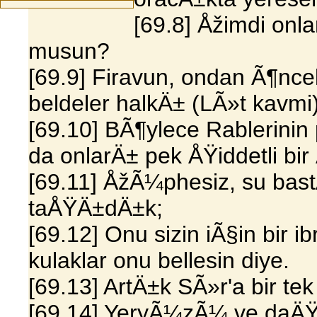
[69.8] Åžimdi onl
musun?
[69.9] Firavun, ondan Ã¶nce
beldeler halkÄ± (LÃ»t kavmi
[69.10] BÃ¶ylece Rablerinin
da onlarÄ± pek ÅŸiddetli bi
[69.11] ÅžÃ¼phesiz, su bast
taÅŸÄ±dÄ±k;
[69.12] Onu sizin iÃ§in bir 
kulaklar onu bellesin diye.
[69.13] ArtÄ±k SÃ»r'a bir te
[69.14] YeryÃ¼zÃ¼ ve daÄŸl