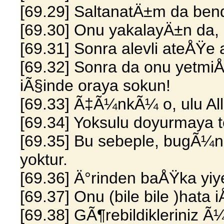
[69.29] SaltanatÄ±m da bende
[69.30] Onu yakalayÄ±n da, 
[69.31] Sonra alevli ateÅŸe
[69.32] Sonra da onu yetmi
iÃ§inde oraya sokun!
[69.33] Ã‡Ã¼nkÃ¼ o, ulu All
[69.34] Yoksulu doyurmaya 
[69.35] Bu sebeple, bugÃ¼n
yoktur.
[69.36] Ä°rinden baÅŸka yiy
[69.37] Onu (bile bile )hat
[69.38] GÃ¶rebildikleriniz Ã