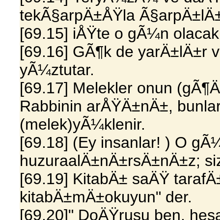
tekÃ§arpÄ±ÅŸla Ã§arpÄ±lÄ
[69.15] iÅŸte o gÃ¼n olacak
[69.16] GÃ¶k de yarÄ±lÄ±r
yÃ¼ztutar.
[69.17] Melekler onun (gÃ
Rabbinin arÅŸÄ±nÄ±, bunla
(melek)yÃ¼klenir.
[69.18] (Ey insanlar! ) O gÃ
huzuraalÄ±nÄ±rsÄ±nÄ±z; size 
[69.19] KitabÄ± saÄŸ tarafÄ
kitabÄ±mÄ±okuyun" der.
[69.20]" DoÄŸrusu ben, h