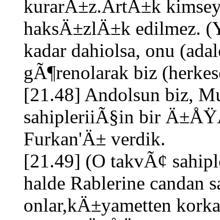
kurarÄ±z.ArtÄ±k kimsey
haksÄ±zlÄ±k edilmez. (Y
kadar dahiolsa, onu (adale
gÃ¶renolarak biz (herkese
[21.48] Andolsun biz, M
sahipleriiÃ§in bir Ä±Å
Furkan'Ä± verdik.
[21.49] (O takvÃ¢ sahiple
halde Rablerine candan s
onlar,kÄ±yametten korka