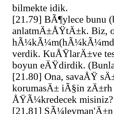
bilmekte idik.
[21.79] BÃ¶ylece bunu 
anlatmÄ±ÅŸtÄ±k. Biz, o
hÃ¼kÃ¼m(hÃ¼kÃ¼mdarlÄ
verdik. KuÅŸlarÄ±ve te
boyun eÄŸdirdik. (Bunl
[21.80] Ona, savaÅŸ s
korumasÄ± iÃ§in zÄ±rh
ÅŸÃ¼kredecek misiniz?
[21.81] SÃ¼leyman'Ä±n e