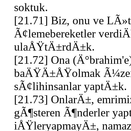
soktuk.
[21.71] Biz, onu ve LÃ»
Ã¢lemebereketler verdi
ulaÅŸtÄ±rdÄ±k.
[21.72] Ona (Ä°brahim'e)
baÄŸÄ±ÅŸolmak Ã¼zere Y
sÃ¢lihinsanlar yaptÄ±k.
[21.73] OnlarÄ±, emrim
gÃ¶steren Ã¶nderler yap
iÅŸleryapmayÄ±, namaz