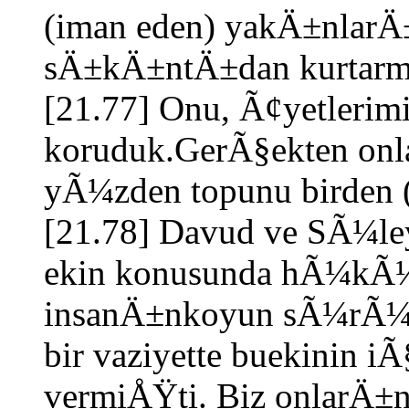
(iman eden) yakÄ±nla
sÄ±kÄ±ntÄ±dan kurtar
[21.77] Onu, Ã¢yetlerim
koruduk.GerÃ§ekten onlar
yÃ¼zden topunu birden
[21.78] Davud ve SÃ¼ley
ekin konusunda hÃ¼kÃ¼m
insanÄ±nkoyun sÃ¼rÃ¼
bir vaziyette buekinin 
vermiÅŸti. Biz onlar