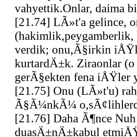
vahyettik.Onlar, daima b
[21.74] LÃ»t'a gelince
(hakimlik,peygamberlik
verdik; onu,Ã§irkin iÅŸ
kurtardÄ±k. Ziraonlar (
gerÃ§ekten fena iÅŸler
[21.75] Onu (LÃ»t'u) rah
Ã§Ã¼nkÃ¼ o,sÃ¢lihlerde
[21.76] Daha Ã¶nce Nuh
duasÄ±nÄ±kabul etmiÅŸt