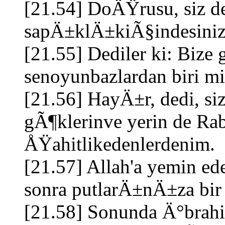
[21.54] DoÄŸrusu, siz 
sapÄ±klÄ±kiÃ§indesiniz,
[21.55] Dediler ki: Bize
senoyunbazlardan biri mi
[21.56] HayÄ±r, dedi, s
gÃ¶klerinve yerin de Rab
ÅŸahitlikedenlerdenim.
[21.57] Allah'a yemin ede
sonra putlarÄ±nÄ±za b
[21.58] Sonunda Ä°brahi