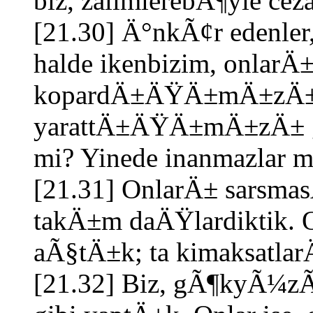
biz, zalimlerebÃ¶yle ceza
[21.30] Ä°nkÃ¢r edenler,
halde ikenbizim, onlarÄ±
kopardÄ±ÄŸÄ±mÄ±zÄ± v
yarattÄ±ÄŸÄ±mÄ±zÄ±
mi? Yinede inanmazlar 
[21.31] OnlarÄ± sarsma
takÄ±m daÄŸlardiktik. 
aÃ§tÄ±k; ta kimaksatla
[21.32] Biz, gÃ¶kyÃ¼z