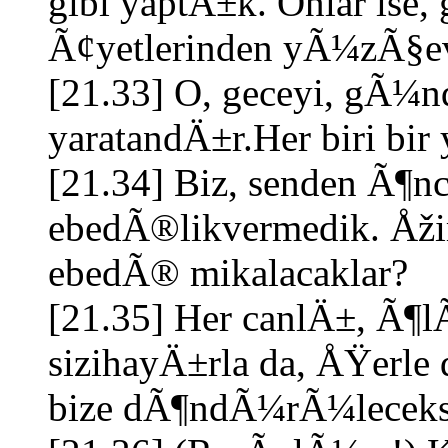
gibi yaptÄ±k. Onlar i
Ã¢yetlerinden yÃ¼zÃ§evi
[21.33] O, geceyi, gÃ
yaratandÄ±r.Her biri bi
[21.34] Biz, senden Ã¶n
ebedÃ®likvermedik. Åžim
ebedÃ® mikalacaklar?
[21.35] Her canlÄ±, Ã¶
sizihayÄ±rla da, ÅŸerle d
bize dÃ¶ndÃ¼rÃ¼leceks