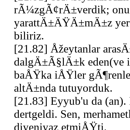
rÃ¼zgÃ¢rÄ±verdik; onun 
yarattÄ±ÄŸÄ±mÄ±z yere
biliriz.
[21.82] Åžeytanlar aras
dalgÄ±Ã§lÄ±k eden(ve i
baÅŸka iÅŸler gÃ¶renle
altÄ±nda tutuyorduk.
[21.83] Eyyub'u da (an
dertgeldi. Sen, merhametl
diyeniyaz etmiÅŸti.