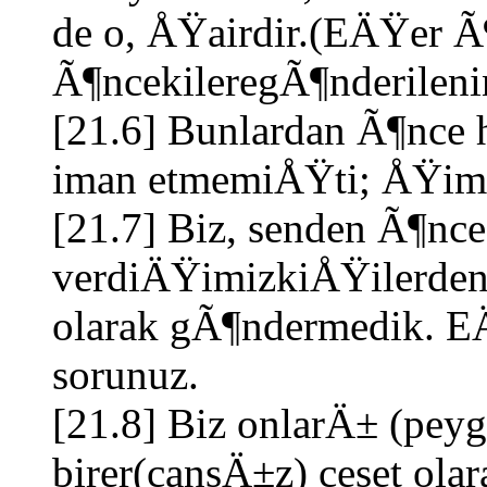
de o, ÅŸairdir.(EÄŸer Ã
Ã¶ncekileregÃ¶nderilenin
[21.6] Bunlardan Ã¶nce 
iman etmemiÅŸti; ÅŸimd
[21.7] Biz, senden Ã¶nce
verdiÄŸimizkiÅŸilerd
olarak gÃ¶ndermedik. E
sorunuz.
[21.8] Biz onlarÄ± (pey
birer(cansÄ±z) ceset ola