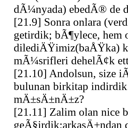
dÃ¼nyada) ebedÃ® de de
[21.9] Sonra onlara (ve
getirdik; bÃ¶ylece, hem
dilediÄŸimiz(baÅŸka) ki
mÃ¼srifleri dehelÃ¢k ett
[21.10] Andolsun, size 
bulunan birkitap indird
mÄ±sÄ±nÄ±z?
[21.11] Zalim olan nice
geÃ§irdik;arkasÄ±ndan d