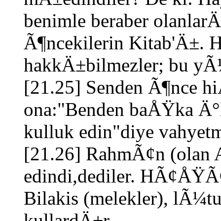
benimle beraber olanlar
Ã¶ncekilerin Kitab'Ä±.
hakkÄ±bilmezler; bu yÃ
[21.25] Senden Ã¶nce hi
ona:"Benden baÅŸka Ä°l
kulluk edin"diye vahye
[21.26] RahmÃ¢n (olan A
edindi,dediler. HÃ¢ÅŸÃ
Bilakis (melekler), lÃ¼
kullardÄ±r.