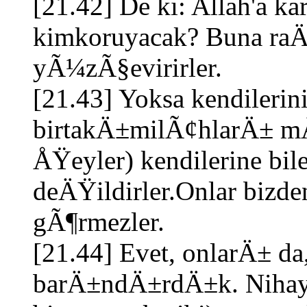
[21.42] De ki: Allah'a
kimkoruyacak? Buna raÄ
yÃ¼zÃ§evirirler.
[21.43] Yoksa kendileri
birtakÄ±milÃ¢hlarÄ± mÄ
ÅŸeyler) kendilerine b
deÄŸildirler.Onlar bizde
gÃ¶rmezler.
[21.44] Evet, onlarÄ± da
barÄ±ndÄ±rdÄ±k. Nihay