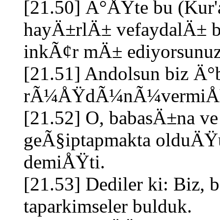
[21.50] Ä°ÅŸte bu (Kur'
hayÄ±rlÄ± vefaydalÄ± 
inkÃ¢r mÄ± ediyorsunu
[21.51] Andolsun biz Ä°
rÃ¼ÅŸdÃ¼nÃ¼vermiÅŸti
[21.52] O, babasÄ±na 
geÃ§iptapmakta olduÄŸu
demiÅŸti.
[21.53] Dediler ki: Biz
taparkimseler bulduk.