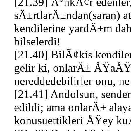
[21.39] Ä°nkÃ¢r edenler
sÄ±rtlarÄ±ndan(saran) 
kendilerine yardÄ±m da
bilselerdi!
[21.40] BilÃ¢kis kendil
gelir ki, onlarÄ± ÅŸaÅ
nereddedebilirler onu, ne
[21.41] Andolsun, sende
edildi; ama onlarÄ± alaya
konusuettikleri ÅŸey k