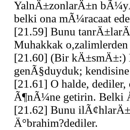
YalnÄ±zonlarÄ±n bÃ¼
belki ona mÃ¼racaat eder
[21.59] Bunu tanrÄ±la
Muhakkak o,zalimlerden bi
[21.60] (Bir kÄ±smÄ±:) 
genÃ§duyduk; kendisine 
[21.61] O halde, dedile
Ã¶nÃ¼ne getirin. Belki Å
[21.62] Bunu ilÃ¢hlarÄ
Ä°brahim?dediler.