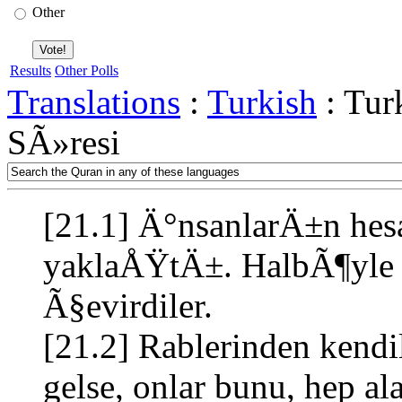
Other
Results
Other Polls
Translations
:
Turkish
: Tur
SÃ»resi
[21.1] Ä°nsanlarÄ±n hes
yaklaÅŸtÄ±. HalbÃ¶yle i
Ã§evirdiler.
[21.2] Rablerinden kendil
gelse, onlar bunu, hep ala