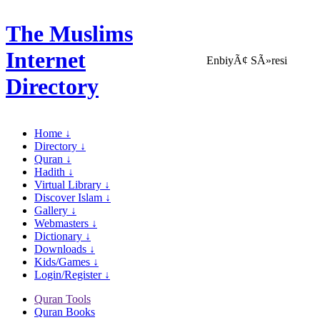
The Muslims
Internet
EnbiyÃ¢ SÃ»resi
Directory
Home ↓
Directory ↓
Quran ↓
Hadith ↓
Virtual Library ↓
Discover Islam ↓
Gallery ↓
Webmasters ↓
Dictionary ↓
Downloads ↓
Kids/Games ↓
Login/Register ↓
Quran Tools
Quran Books