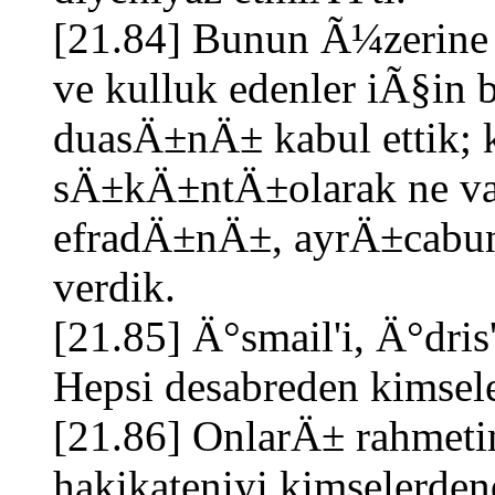
[21.84] Bunun Ã¼zerine 
ve kulluk edenler iÃ§in
duasÄ±nÄ± kabul ettik; k
sÄ±kÄ±ntÄ±olarak ne var
efradÄ±nÄ±, ayrÄ±cabunla
verdik.
[21.85] Ä°smail'i, Ä°dris
Hepsi desabreden kimsel
[21.86] OnlarÄ± rahmetim
hakikateniyi kimselerden