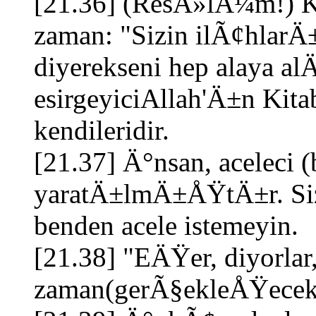
[21.36] (ResÃ»lÃ¼m!) K
zaman: "Sizin ilÃ¢hlar
diyerekseni hep alaya al
esirgeyiciAllah'Ä±n Kit
kendileridir.
[21.37] Ä°nsan, aceleci (b
yaratÄ±lmÄ±ÅŸtÄ±r. Siz
benden acele istemeyin.
[21.38] "EÄŸer, diyorlar
zaman(gerÃ§ekleÅŸecek)