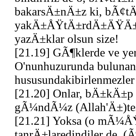
bakarsÄ±nÄ±z ki, bÃ¢tÄ±
yakÄ±ÅŸtÄ±rdÄ±ÄŸÄ±n
yazÄ±klar olsun size!
[21.19] GÃ¶klerde ve yerd
O'nunhuzurunda bulunanl
hususundakibirlenmezler 
[21.20] Onlar, bÄ±kÄ±
gÃ¼ndÃ¼z (Allah'Ä±)tesb
[21.21] Yoksa (o mÃ¼ÅŸ
tanrÄ±laredindiler de, (