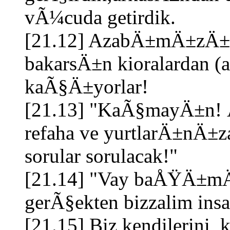
vÃ¼cuda getirdik.
[21.12] AzabÄ±mÄ±zÄ± hi
bakarsÄ±n kioralardan (
kaÃ§Ä±yorlar!
[21.13] "KaÃ§mayÄ±n!
refaha ve yurtlarÄ±nÄ
sorular sorulacak!"
[21.14] "Vay baÅŸÄ±mÄ±z
gerÃ§ekten bizzalim in
[21.15] Biz kendilerini,