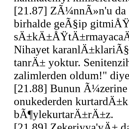
[21.87] ZÃ¼nnÃ»n'u da (
birhalde geÃ§ip gitmiÅŸt
sÄ±kÄ±ÅŸtÄ±rmayacaÄ
Nihayet karanlÄ±klariÃ
tanrÄ± yoktur. Senitenz
zalimlerden oldum!" diye 
[21.88] Bunun Ã¼zerine
onukederden kurtardÄ±k
bÃ¶ylekurtarÄ±rÄ±z.
[21.89] Zekeriyya'yÄ± d