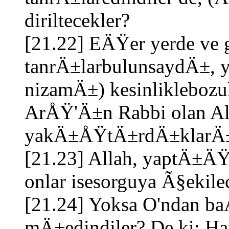
diriltecekler?
[21.22] EÄŸer yerde ve 
tanrÄ±larbulunsaydÄ±, y
nizamÄ±) kesinliklebozu
ArÅŸ'Ä±n Rabbi olan Al
yakÄ±ÅŸtÄ±rdÄ±klarÄ± 
[21.23] Allah, yaptÄ±Ä
onlar isesorguya Ã§ekilec
[21.24] Yoksa O'ndan b
mÄ±edindiler? De ki: Hay