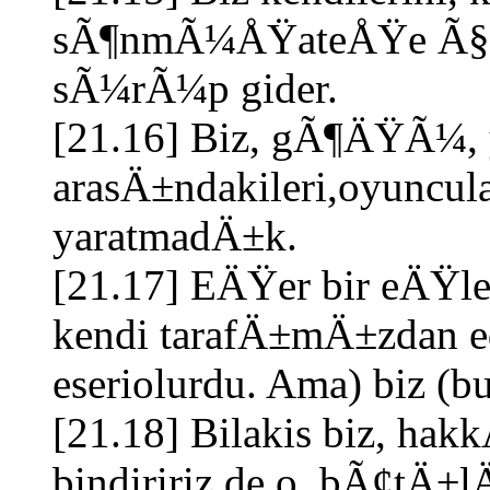
sÃ¶nmÃ¼ÅŸateÅŸe Ã§evi
sÃ¼rÃ¼p gider.
[21.16] Biz, gÃ¶ÄŸÃ¼, y
arasÄ±ndakileri,oyuncula
yaratmadÄ±k.
[21.17] EÄŸer bir eÄŸle
kendi tarafÄ±mÄ±zdan ed
eseriolurdu. Ama) biz (b
[21.18] Bilakis biz, ha
bindiririz de o, bÃ¢tÄ±lÄ