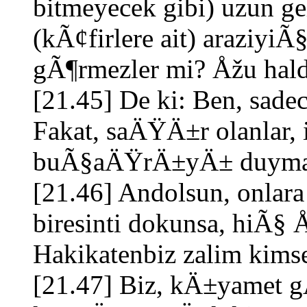
bitmeyecek gibi) uzun ge
(kÃ¢firlere ait) araziyi
gÃ¶rmezler mi? Åžu hal
[21.45] De ki: Ben, sadec
Fakat, saÄŸÄ±r olanlar, 
buÃ§aÄŸrÄ±yÄ± duymaz
[21.46] Andolsun, onlar
biresinti dokunsa, hiÃ§
Hakikatenbiz zalim kimse
[21.47] Biz, kÄ±yamet g