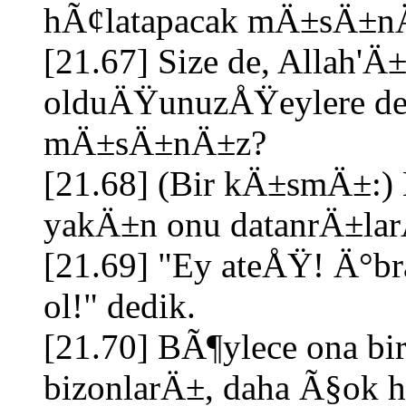
hÃ¢latapacak mÄ±sÄ±n
[21.67] Size de, Allah'
olduÄŸunuzÅŸeylere de 
mÄ±sÄ±nÄ±z?
[21.68] (Bir kÄ±smÄ±:)
yakÄ±n onu datanrÄ±lar
[21.69] "Ey ateÅŸ! Ä°bra
ol!" dedik.
[21.70] BÃ¶ylece ona bir 
bizonlarÄ±, daha Ã§ok 