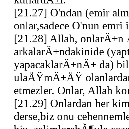
[21.27] O'ndan (emir a
onlar,sadece O'nun emri i
[21.28] Allah, onlarÄ±n 
arkalarÄ±ndakinide (ya
yapacaklarÄ±nÄ± da) bil
ulaÅŸmÄ±ÅŸ olanlarda
etmezler. Onlar, Allah ko
[21.29] Onlardan her ki
derse,biz onu cehennem