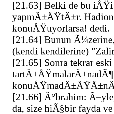
[21.63] Belki de bu iÅ
yapmÄ±ÅŸtÄ±r. Hadionl
konuÅŸuyorlarsa! dedi.
[21.64] Bunun Ã¼zerine
(kendi kendilerine) "Zalim
[21.65] Sonra tekrar esk
tartÄ±ÅŸmalarÄ±nadÃ¶n
konuÅŸmadÄ±ÄŸÄ±nÄ± pe
[21.66] Ä°brahim: Ã–yle
da, size hiÃ§bir fayda v