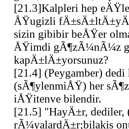
[21.3]Kalpleri hep eÄŸle
ÅŸugizli fÄ±sÄ±ltÄ±yÄ
sizin gibibir beÅŸer olm
ÅŸimdi gÃ¶zÃ¼nÃ¼z g
kapÄ±lÄ±yorsunuz?
[21.4] (Peygamber) dedi 
(sÃ¶ylenmiÅŸ) her sÃ¶z
iÅŸitenve bilendir.
[21.5] "HayÄ±r, dediler,
rÃ¼yalardÄ±r;bilakis on