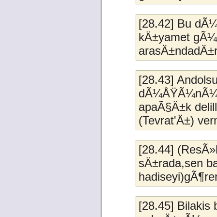
[28.42] Bu dÃ¼
kÄ±yamet gÃ¼
arasÄ±ndadÄ±r
[28.43] Andolsun
dÃ¼ÅŸÃ¼nÃ¼p Ã
apaÃ§Ä±k delill
(Tevrat'Ä±) ver
[28.44] (ResÃ»
sÄ±rada,sen b
hadiseyi)gÃ¶re
[28.45] Bilakis b