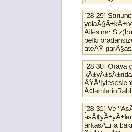
[28.29] Sonund
yolaÃ§Ä±kÄ±nc
Ailesine: Siz(
belki oradansi
ateÅŸ parÃ§asÄ±
[28.30] Oraya 
kÄ±yÄ±sÄ±ndan
ÅŸÃ¶ylesesleni
Ã¢lemlerinRabb
[28.31] Ve "As
asÃ¢yÄ±yÄ±lan
arkasÄ±na bakm