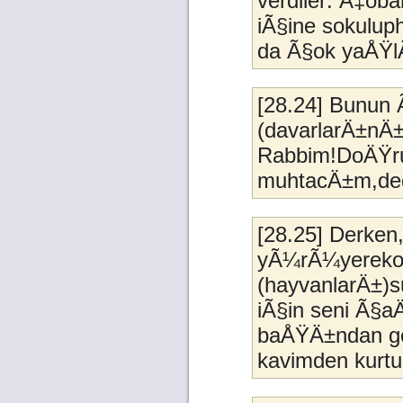
verdiler: Ã‡ob
iÃ§ine sokulu
da Ã§ok yaÅŸl
[28.24] Bunun 
(davarlarÄ±nÄ±
Rabbim!DoÄŸrus
muhtacÄ±m,ded
[28.25] Derken,
yÃ¼rÃ¼yerekona
(hayvanlarÄ±
iÃ§in seni Ã§a
baÅŸÄ±ndan ge
kavimden kurtu