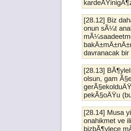
kardeÅŸinigÃ¶z
[28.12] Biz dah
onun sÃ¼t ana
mÃ¼saadeetmed
bakÄ±mÄ±nÄ±n
davranacak bir 
[28.13] BÃ¶yle
olsun, gam Ã§e
gerÃ§ekolduÄŸun
pekÃ§oÄŸu (bun
[28.14] Musa y
onahikmet ve i
bizbÃ¶ylece m