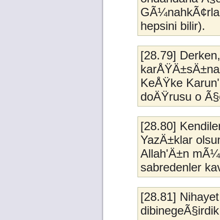
GÃ¼nahkÃ¢rlar
hepsini bilir).
[28.79] Derken
karÅŸÄ±sÄ±naÃ
KeÅŸke Karun'a
doÄŸrusu o Ã§o
[28.80] Kendile
YazÄ±klar olsu
Allah'Ä±n mÃ
sabredenler kav
[28.81] Nihayet
dibinegeÃ§irdi