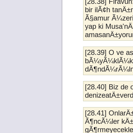
[28.38] Firavun
bir ilÃ¢h tan
Ã§amur Ã¼zerin
yap ki Musa'n
amasanÄ±yorum,
[28.39] O ve a
bÃ¼yÃ¼klÃ¼k t
dÃ¶ndÃ¼rÃ¼lme
[28.40] Biz de 
denizeatÄ±verdi
[28.41] OnlarÄ
Ã¶ncÃ¼ler kÄ
gÃ¶rmeyecekler