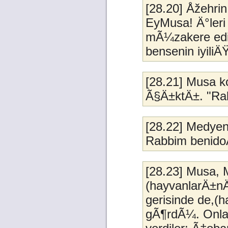
[28.20] Åžehri
EyMusa! Ä°leri
mÃ¼zakere ediy
bensenin iyiliÄ
[28.21] Musa k
Ã§Ä±ktÄ±. "Rab
[28.22] Medye
Rabbim benidoÄŸ
[28.23] Musa,
(hayvanlarÄ±nÄ
gerisinde de,(
gÃ¶rdÃ¼. Onlar