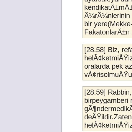
kendikatÄ±mÄ±z
Ã¼rÃ¼nlerinin 
bir yere(Mekke
FakatonlarÄ±n 
[28.58] Biz, 
helÃ¢ketmiÅŸizd
oralarda pek az
vÃ¢risolmuÅŸu
[28.59] Rabbin,
birpeygamberi 
gÃ¶ndermedikÃ§
deÄŸildir.Zaten
helÃ¢ketmiÅŸiz