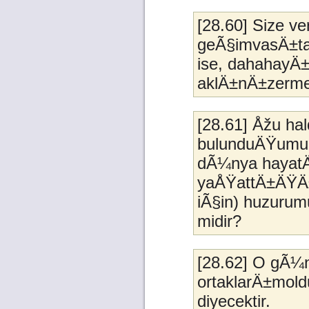
[28.60] Size v
geÃ§imvasÄ±ta
ise, dahahayÄ±
aklÄ±nÄ±zerme
[28.61] Åžu ha
bulunduÄŸumuz
dÃ¼nya hayatÄ
yaÅŸattÄ±ÄŸÄ
iÃ§in) huzurum
midir?
[28.62] O gÃ¼
ortaklarÄ±moldu
diyecektir.