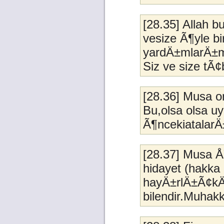
[28.35] Allah 
vesize Ã¶yle bi
yardÄ±mlarÄ±mÄ
Siz ve size tÃ
[28.36] Musa on
Bu,olsa olsa uy
Ã¶ncekiatalarÄ
[28.37] Musa Å
hidayet (hakka 
hayÄ±rlÄ±Ã¢kÄ±
bilendir.Muhakk