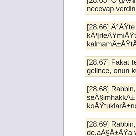
[28.65] O gÃ¼
necevap verdini
[28.66] Ä°ÅŸt
kÃ¶rleÅŸmiÅŸti
kalmamÄ±ÅŸtÄ±r
[28.67] Fakat t
gelince, onun 
[28.68] Rabbin,
seÃ§imhakkÄ± y
koÅŸtuklarÄ±n
[28.69] Rabbin,
de,aÃ§Ä±ÄŸa vu