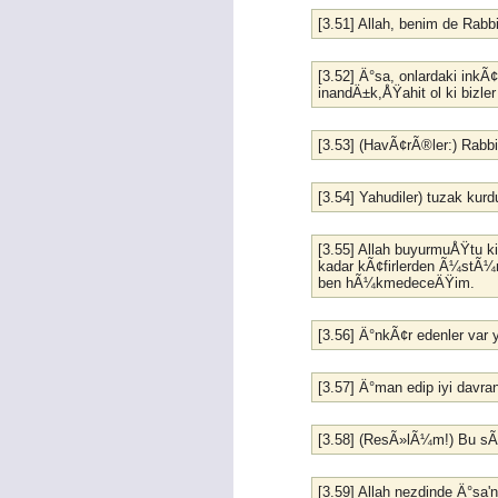
[3.51] Allah, benim de Rabb
[3.52] Ä°sa, onlardaki ink
inandÄ±k,ÅŸahit ol ki biz
[3.53] (HavÃ¢rÃ®ler:) Rabbi
[3.54] Yahudiler) tuzak ku
[3.55] Allah buyurmuÅŸtu 
kadar kÃ¢firlerden Ã¼st
ben hÃ¼kmedeceÄŸim.
[3.56] Ä°nkÃ¢r edenler va
[3.57] Ä°man edip iyi davr
[3.58] (ResÃ»lÃ¼m!) Bu sÃ¶
[3.59] Allah nezdinde Ä°sa'