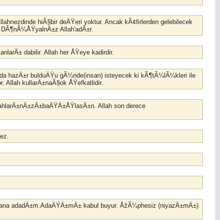
ahnezdinde hiÃ§bir deÄŸeri yoktur. Ancak kÃ¢firlerden gelebilecek
r. DÃ¶nÃ¼ÅŸyalnÄ±z Allah'adÄ±r.
nlarÄ± dabilir. Allah her ÅŸeye kadirdir.
da hazÄ±r bulduÄŸu gÃ¼nde(insan) isteyecek ki kÃ¶tÃ¼lÃ¼kleri ile
. Allah kullarÄ±naÃ§ok ÅŸefkatlidir.
Ã¼nahlarÄ±nÄ±zÄ±baÄŸÄ±ÅŸlasÄ±n. Allah son derece
mez.
rf sana adadÄ±m.AdaÄŸÄ±mÄ± kabul buyur. ÅžÃ¼phesiz (niyazÄ±mÄ±)