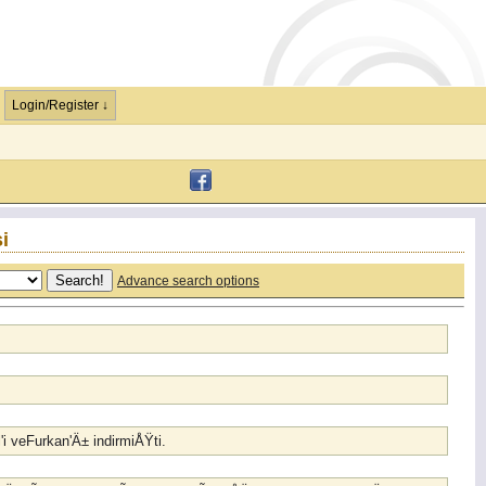
Login/Register ↓
i
Advance search options
l'i veFurkan'Ä± indirmiÅŸti.