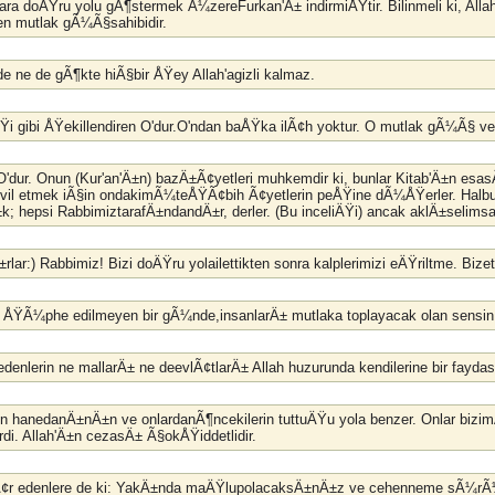
ara doÄŸru yolu gÃ¶stermek Ã¼zereFurkan'Ä± indirmiÅŸtir. Bilinmeli ki, Allah'
n mutlak gÃ¼Ã§sahibidir.
de ne de gÃ¶kte hiÃ§bir ÅŸey Allah'agizli kalmaz.
iÄŸi gibi ÅŸekillendiren O'dur.O'ndan baÅŸka ilÃ¢h yoktur. O mutlak gÃ¼Ã§ ve
 O'dur. Onun (Kur'an'Ä±n) bazÄ±Ã¢yetleri muhkemdir ki, bunlar Kitab'Ä±n esas
vil etmek iÃ§in ondakimÃ¼teÅŸÃ¢bih Ã¢yetlerin peÅŸine dÃ¼ÅŸerler. Halbuki
±k; hepsi RabbimiztarafÄ±ndandÄ±r, derler. (Bu inceliÄŸi) ancak aklÄ±seli
rlar:) Rabbimiz! Bizi doÄŸru yolailettikten sonra kalplerimizi eÄŸriltme. B
e ÅŸÃ¼phe edilmeyen bir gÃ¼nde,insanlarÄ± mutlaka toplayacak olan sens
¢r edenlerin ne mallarÄ± ne deevlÃ¢tlarÄ± Allah huzurunda kendilerine bir f
un hanedanÄ±nÄ±n ve onlardanÃ¶ncekilerin tuttuÄŸu yola benzer. Onlar bizimÃ
. Allah'Ä±n cezasÄ± Ã§okÅŸiddetlidir.
Ã¢r edenlere de ki: YakÄ±nda maÄŸlupolacaksÄ±nÄ±z ve cehenneme sÃ¼rÃ¼l