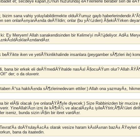
ibadet et; secdeye kapan,(O'nun huzurunda) eÄŸilenlerle beraber sen de eÄŸ
, bizim sana vahiy yoluylabildirmekte olduÄŸumuz gayb haberlerindendir.Ä°Ã
ken sen onlarÄ±nyanÄ±nda deÄŸildin; onlar (bu yÃ¼zden) Ã§ekiÅŸirken deya
i ki: Ey Meryem! Allah sanakendisinden bir Kelime'yi mÃ¼jdeliyor. AdÄ± Mery
kÄ±nkÄ±ldÄ±klarÄ±ndandÄ±r.
ak beÅŸikte iken ve yetiÅŸkinlikhalinde insanlara (peygamber sÃ¶zleri ile) k
i, bana bir erkek eli deÄŸmediÄŸihalde nasÄ±l Ã§ocuÄŸum olur? Allah ÅŸÃ¶yl
!" der; o da oluverir.
hitaben Ä°sa hakkÄ±nda sÃ¶zlerinedevam ettiler:) Allah ona yazmayÄ±, hikmet
na bir elÃ§i olacak (ve onlaraÅŸÃ¶yle diyecek:) Size Rabbinizden bir mucize
verir. YineAllah'Ä±n izni ile kÃ¶rÃ¼ ve alacalÄ±yÄ± iyileÅŸtirir,Ã¶lÃ¼leri diril
r iseniz, bunda sizin iÃ§in bir ibret vardÄ±r.
 Tevrat'Ä± doÄŸrulayÄ±cÄ± olarak vesize haram kÄ±lÄ±nan bazÄ± ÅŸeyleri d
korkun, bana da itaatedin.