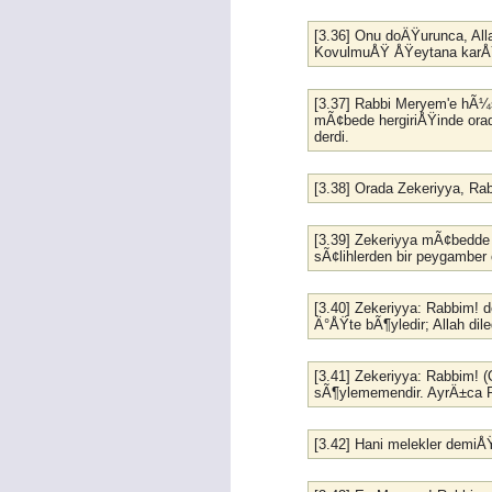
[3.36] Onu doÄŸurunca, Al
KovulmuÅŸ ÅŸeytana karÅŸ
[3.37] Rabbi Meryem'e hÃ¼s
mÃ¢bede hergiriÅŸinde orad
derdi.
[3.38] Orada Zekeriyya, Ra
[3.39] Zekeriyya mÃ¢bedde d
sÃ¢lihlerden bir peygamber
[3.40] Zekeriyya: Rabbim! 
Ä°ÅŸte bÃ¶yledir; Allah dil
[3.41] Zekeriyya: Rabbim! 
sÃ¶ylememendir. AyrÄ±ca R
[3.42] Hani melekler demiÅ