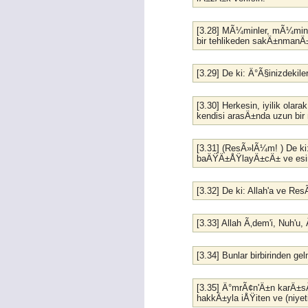
[3.28] MÃ¼minler, mÃ¼minle
bir tehlikeden sakÄ±nmanÄ
[3.29] De ki: Ä°Ã§inizdekil
[3.30] Herkesin, iyilik o
kendisi arasÄ±nda uzun bir
[3.31] (ResÃ»lÃ¼m! ) De k
baÄŸÄ±ÅŸlayÄ±cÄ± ve esirg
[3.32] De ki: Allah'a ve Res
[3.33] Allah Ã‚dem'i, Nuh'
[3.34] Bunlar birbirinden gel
[3.35] Ä°mrÃ¢n'Ä±n karÄ±s
hakkÄ±yla iÅŸiten ve (niyet