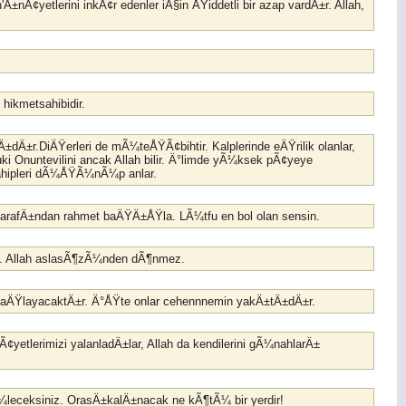
Ä±nÃ¢yetlerini inkÃ¢r edenler iÃ§in ÅŸiddetli bir azap vardÄ±r. Allah,
 hikmetsahibidir.
Ä±dÄ±r.DiÄŸerleri de mÃ¼teÅŸÃ¢bihtir. Kalplerinde eÄŸrilik olanlar,
 Onuntevilini ancak Allah bilir. Ä°limde yÃ¼ksek pÃ¢yeye
msahipleri dÃ¼ÅŸÃ¼nÃ¼p anlar.
izetarafÄ±ndan rahmet baÄŸÄ±ÅŸla. LÃ¼tfu en bol olan sensin.
in. Allah aslasÃ¶zÃ¼nden dÃ¶nmez.
aydasaÄŸlayacaktÄ±r. Ä°ÅŸte onlar cehennnemin yakÄ±tÄ±dÄ±r.
¢yetlerimizi yalanladÄ±lar, Allah da kendilerini gÃ¼nahlarÄ±
eceksiniz. OrasÄ±kalÄ±nacak ne kÃ¶tÃ¼ bir yerdir!