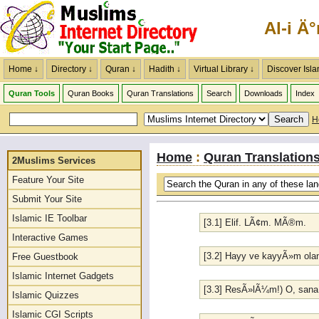
Al-i Ä
Home ↓
Directory ↓
Quran ↓
Hadith ↓
Virtual Library ↓
Discover Isla
Quran Tools
Quran Books
Quran Translations
Search
Downloads
Index
H
Home
:
Quran Translation
2Muslims Services
Feature Your Site
Submit Your Site
Islamic IE Toolbar
[3.1] Elif. LÃ¢m. MÃ®m.
Interactive Games
[3.2] Hayy ve kayyÃ»m olan
Free Guestbook
Islamic Internet Gadgets
[3.3] ResÃ»lÃ¼m!) O, sana Ki
Islamic Quizzes
Islamic CGI Scripts