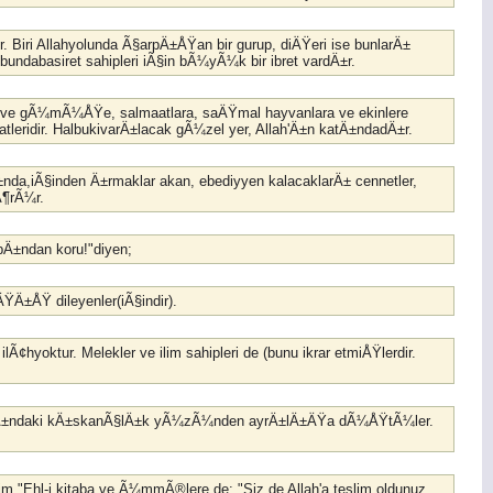
. Biri Allahyolunda Ã§arpÄ±ÅŸan bir gurup, diÄŸeri ise bunlarÄ±
e bundabasiret sahipleri iÃ§in bÃ¼yÃ¼k bir ibret vardÄ±r.
±n ve gÃ¼mÃ¼ÅŸe, salmaatlara, saÄŸmal hayvanlara ve ekinlere
ridir. HalbukivarÄ±lacak gÃ¼zel yer, Allah'Ä±n katÄ±ndadÄ±r.
Ä±nda,iÃ§inden Ä±rmaklar akan, ebediyyen kalacaklarÄ± cennetler,
gÃ¶rÃ¼r.
bÄ±ndan koru!"diyen;
ŸÄ±ÅŸ dileyenler(iÃ§indir).
Ã¢hyoktur. Melekler ve ilim sahipleri de (bunu ikrar etmiÅŸlerdir.
i,aralarÄ±ndaki kÄ±skanÃ§lÄ±k yÃ¼zÃ¼nden ayrÄ±lÄ±ÄŸa dÃ¼ÅŸtÃ¼ler.
ttim."Ehl-i kitaba ve Ã¼mmÃ®lere de: "Siz de Allah'a teslim oldunuz