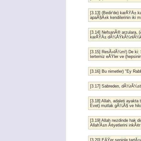
[3.13] (Bedir'de) karÅŸÄ± k
apaÃ§Ä±k kendilerinin iki mi
[3.14] NefsanÃ® arzulara, 
karÅŸÄ± dÃ¼ÅŸkÃ¼nlÃ¼k ins
[3.15] ResÃ»lÃ¼m!) De ki: S
tertemiz eÅŸler ve (hepsin
[3.16] Bu nimetler) "Ey R
[3.17] Sabreden, dÃ¼rÃ¼st 
[3.18] Allah, adaleti ayakta
Evet) mutlak gÃ¼Ã§ ve hikm
[3.19] Allah nezdinde hak 
Allah'Ä±n Ã¢yetlerini inkÃ¢
[3.20] EÄŸer seninle tartÄ±