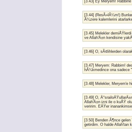
[3.43] Ey Meryem! Rabbine 
[3.44] (ResÃ»lÃ¼m!) Bunlar
Ã¼zere kalemlerini atarlar
[3.45] Melekler demiÅŸlerd
ve Allah'Ä±n kendisine ya
[3.46] O, sÃ¢lihlerden olar
[3.47] Meryem: Rabbim! ded
hÃ¼kmedince ona sadece "Ol
[3.48] Melekler, Meryem'e 
[3.49] O, Ä°srailoÄŸullarÄ±
Allah'Ä±n izni ile o kuÅŸ olu
veririm. EÄŸer inanankimsele
[3.50] Benden Ã¶nce gelen
getirdim. O halde Allah'tan 