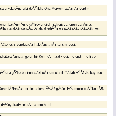
sa erkek,kÄ±z gibi deÄŸildir. Ona Meryem adÄ±nÄ± verdim.
a onun bakÄ±mÄ±ile gÃ¶revlendirdi. Zekeriyya, onun yanÄ±na,
Allah tarafÄ±ndandÄ±r.Allah, dilediÄŸine sayÄ±sÄ±z rÄ±zÄ±k verir,
ÅžÃ¼phesiz senduayÄ± hakkÄ±yla iÅŸitensin, dedi.
arafÄ±ndan gelen bir Kelime'yi tasdik edici, efendi, iffetli ve
duÄŸuna gÃ¶re benimnasÄ±l oÄŸlum olabilir? Allah ÅŸÃ¶yle buyurdu:
: Senin iÃ§inalÃ¢met, insanlara, Ã¼Ã§ gÃ¼n, iÅŸaretten baÅŸka sÃ¶z
n dÃ¼nyakadÄ±nlarÄ±na tercih etti.