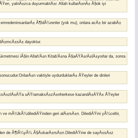
ÅŸen, yalnÄ±zca duyurmaktÄ±r. Allah kullarÄ±nÄ± Ã§ok iyi
ti emredeninsanlarÄ± Ã¶ldÃ¼renler (yok mu), onlara acÄ± bir azabÄ±
yardÄ±mcÄ±sÄ± dayoktur.
ahÃ¼kmetmesi iÃ§in Allah'Ä±n Kitab'Ä±na Ã§aÄŸÄ±rÄ±lÄ±yorlar da, sonra
onucudur.OnlarÄ±n vaktiyle uydurduklarÄ± ÅŸeyler de dinleri
r haksÄ±zlÄ±ÄŸa uÄŸramaksÄ±zÄ±nherkese kazandÄ±ÄŸÄ± ÅŸeyler
 ve mÃ¼lkÃ¼dilediÄŸinden geri alÄ±rsÄ±n. DilediÄŸini yÃ¼celtir,
riden de Ã¶lÃ¼yÃ¼ Ã§Ä±karÄ±rsÄ±n.DilediÄŸine de sayÄ±sÄ±z