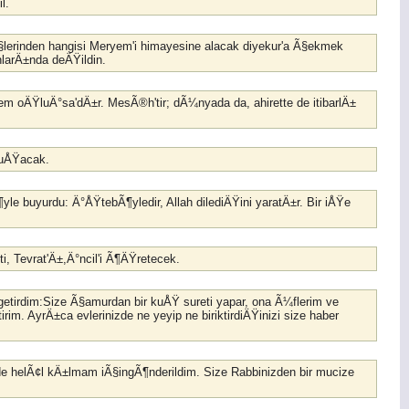
il.
§lerinden hangisi Meryem'i himayesine alacak diyekur'a Ã§ekmek
nlarÄ±nda deÄŸildin.
em oÄŸluÄ°sa'dÄ±r. MesÃ®h'tir; dÃ¼nyada da, ahirette de itibarlÄ±
onuÅŸacak.
e buyurdu: Ä°ÅŸtebÃ¶yledir, Allah dilediÄŸini yaratÄ±r. Bir iÅŸe
i, Tevrat'Ä±,Ä°ncil'i Ã¶ÄŸretecek.
 getirdim:Size Ã§amurdan bir kuÅŸ sureti yapar, ona Ã¼flerim ve
tirim. AyrÄ±ca evlerinizde ne yeyip ne biriktirdiÄŸinizi size haber
e helÃ¢l kÄ±lmam iÃ§ingÃ¶nderildim. Size Rabbinizden bir mucize