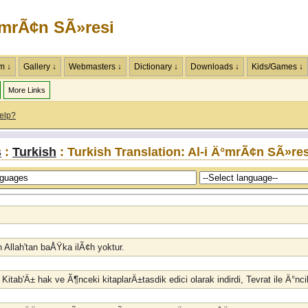
°mrÃ¢n SÃ»resi
m ↓
Gallery ↓
Webmasters ↓
Dictionary ↓
Downloads ↓
Kids/Games ↓
More Links
elp?
s
:
Turkish
: Turkish Translation: Al-i Ä°mrÃ¢n SÃ»res
 Allah'tan baÅŸka ilÃ¢h yoktur.
tab'Ä± hak ve Ã¶nceki kitaplarÄ±tasdik edici olarak indirdi, Tevrat ile Ä°nci