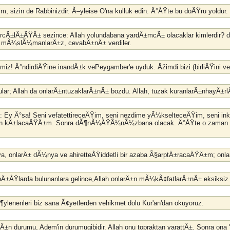
im, sizin de Rabbinizdir. Ã–yleise O'na kulluk edin. Ä°ÅŸte bu doÄŸru yoldur.
Ã¢rcÄ±lÄ±ÄŸÄ± sezince: Allah yolundabana yardÄ±mcÄ± olacaklar kimlerdir? 
ler mÃ¼slÃ¼manlarÄ±z, cevabÄ±nÄ± verdiler.
miz! Ä°ndirdiÄŸine inandÄ±k vePeygamber'e uyduk. Åžimdi bizi (birliÄŸini vep
rdular; Allah da onlarÄ±ntuzaklarÄ±nÄ± bozdu. Allah, tuzak kuranlarÄ±nhayÄ±
ki: Ey Ä°sa! Seni vefatettireceÄŸim, seni nezdime yÃ¼kselteceÄŸim, seni
Ã¼n kÄ±lacaÄŸÄ±m. Sonra dÃ¶nÃ¼ÅŸÃ¼nÃ¼zbana olacak. Ä°ÅŸte o zam
r ya, onlarÄ± dÃ¼nya ve ahiretteÅŸiddetli bir azaba Ã§arptÄ±racaÄŸÄ±m; o
anÄ±ÅŸlarda bulunanlara gelince,Allah onlarÄ±n mÃ¼kÃ¢fatlarÄ±nÄ± eksiksiz 
ylenenleri biz sana Ã¢yetlerden vehikmet dolu Kur'an'dan okuyoruz.
nÄ±n durumu, Adem'in durumugibidir. Allah onu topraktan yarattÄ±. Sonra ona 