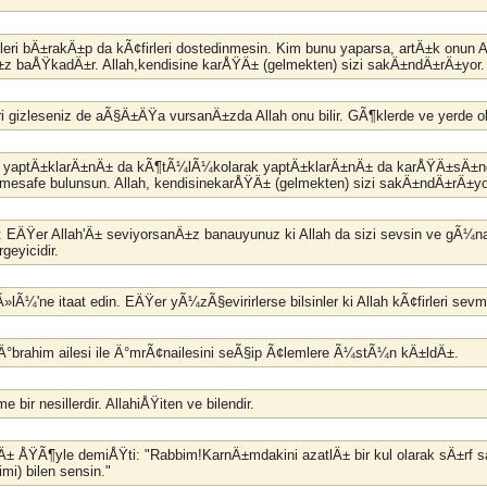
ri bÄ±rakÄ±p da kÃ¢firleri dostedinmesin. Kim bunu yaparsa, artÄ±k onun All
±z baÅŸkadÄ±r. Allah,kendisine karÅŸÄ± (gelmekten) sizi sakÄ±ndÄ±rÄ±yo
eri gizleseniz de aÃ§Ä±ÄŸa vursanÄ±zda Allah onu bilir. GÃ¶klerde ve yerde ola
larak yaptÄ±klarÄ±nÄ± da kÃ¶tÃ¼lÃ¼kolarak yaptÄ±klarÄ±nÄ± da karÅŸÄ±sÄ±n
 mesafe bulunsun. Allah, kendisinekarÅŸÄ± (gelmekten) sizi sakÄ±ndÄ±rÄ±yor
i: EÄŸer Allah'Ä± seviyorsanÄ±z banauyunuz ki Allah da sizi sevsin ve g
eyicidir.
Ã»lÃ¼'ne itaat edin. EÄŸer yÃ¼zÃ§evirirlerse bilsinler ki Allah kÃ¢firleri sev
u, Ä°brahim ailesi ile Ä°mrÃ¢nailesini seÃ§ip Ã¢lemlere Ã¼stÃ¼n kÄ±ldÄ±.
me bir nesillerdir. AllahiÅŸiten ve bilendir.
Ä± ÅŸÃ¶yle demiÅŸti: "Rabbim!KarnÄ±mdakini azatlÄ± bir kul olarak sÄ±
imi) bilen sensin."