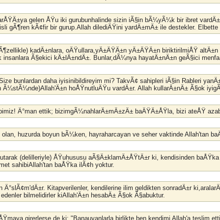
arÅŸÄ±ya gelen ÅŸu iki gurubunhalinde sizin iÃ§in bÃ¼yÃ¼k bir ibret vardÄ±r
sli gÃ¶ren kÃ¢fir bir gurup.Allah dilediÄŸini yardÄ±mÄ± ile destekler. Elbett
(Ã¶zellikle) kadÄ±nlara, oÄŸullara,yÄ±ÄŸÄ±n yÄ±ÄŸÄ±n biriktirilmiÅŸ altÄ
anlara Ã§ekici kÄ±lÄ±ndÄ±. Bunlar,dÃ¼nya hayatÄ±nÄ±n geÃ§ici menfaatle
ize bunlardan daha iyisinibildireyim mi? TakvÃ¢ sahipleri iÃ§in Rableri yan
in Ã¼stÃ¼nde)Allah'Ä±n hoÅŸnutluÄŸu vardÄ±r. Allah kullarÄ±nÄ± Ã§ok iyi
abbimiz! Ä°man ettik; bizimgÃ¼nahlarÄ±mÄ±zÄ± baÄŸÄ±ÅŸla, bizi ateÅŸ aza
olan, huzurda boyun bÃ¼ken, hayraharcayan ve seher vaktinde Allah'tan baÄ
 tutarak (delilleriyle) ÅŸuhususu aÃ§Ä±klamÄ±ÅŸtÄ±r ki, kendisinden baÅŸka il
et sahibiAllah'tan baÅŸka ilÃ¢h yoktur.
din Ä°slÃ¢m'dÄ±r. Kitapverilenler, kendilerine ilim geldikten sonradÄ±r k
r edenler bilmelidirler kiAllah'Ä±n hesabÄ± Ã§ok Ã§abuktur.
ÅŸmaya girerlerse de ki: "Banauyanlarla birlikte ben kendimi Allah'a teslim e