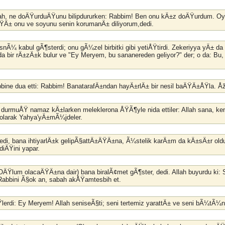
lah, ne doÄŸurduÄŸunu bilipdururken: Rabbim! Ben onu kÄ±z doÄŸurdum. Oy
Ä± onu ve soyunu senin korumanÄ± diliyorum,dedi.
nÃ¼ kabul gÃ¶sterdi; onu gÃ¼zel birbitki gibi yetiÅŸtirdi. Zekeriyya yÄ± d
a bir rÄ±zÄ±k bulur ve "Ey Meryem, bu sananereden geliyor?" der; o da: Bu, 
bbine dua etti: Rabbim! BanatarafÄ±ndan hayÄ±rlÄ± bir nesil baÄŸÄ±ÅŸla. 
urmuÅŸ namaz kÄ±larken meleklerona ÅŸÃ¶yle nida ettiler: Allah sana, kendisit
 olarak Yahya'yÄ±mÃ¼jdeler.
dedi, bana ihtiyarlÄ±k gelipÃ§attÄ±ÄŸÄ±na, Ã¼stelik karÄ±m da kÄ±sÄ±r ol
ediÄŸini yapar.
(OÄŸlum olacaÄŸÄ±na dair) bana biralÃ¢met gÃ¶ster, dedi. Allah buyurdu ki
abbini Ã§ok an, sabah akÅŸamtesbih et.
Ÿlerdi: Ey Meryem! Allah seniseÃ§ti; seni tertemiz yarattÄ± ve seni bÃ¼tÃ¼