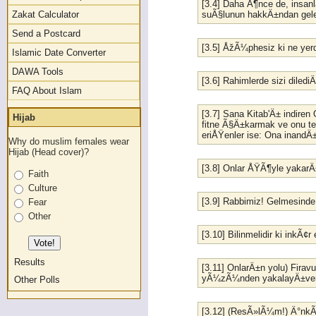
[3.4] Daha Ã¶nce de, insanl
suÃ§lunun hakkÄ±ndan gele
Zakat Calculator
Send a Postcard
[3.5] ÅžÃ¼phesiz ki ne yer
Islamic Date Converter
DAWA Tools
[3.6] Rahimlerde sizi diled
FAQ About Islam
[3.7] Sana Kitab'Ä± indiren
Hijab
fitne Ã§Ä±karmak ve onu te
eriÅŸenler ise: Ona inandÄ
Why do muslim females wear
Hijab (Head cover)?
[3.8] Onlar ÅŸÃ¶yle yakarÄ±
Faith
Culture
[3.9] Rabbimiz! Gelmesind
Fear
Other
[3.10] Bilinmelidir ki inkÃ
Results
[3.11] OnlarÄ±n yolu) Firav
yÃ¼zÃ¼nden yakalayÄ±verdi
Other Polls
[3.12] (ResÃ»lÃ¼m!) Ä°nk