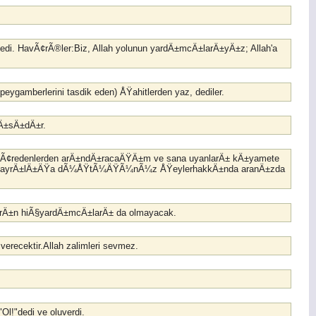
dedi. HavÃ¢rÃ®ler:Biz, Allah yolunun yardÄ±mcÄ±larÄ±yÄ±z; Allah'a
eygamberlerini tasdik eden) ÅŸahitlerden yaz, dediler.
rlÄ±sÄ±dÄ±r.
 inkÃ¢redenlerden arÄ±ndÄ±racaÄŸÄ±m ve sana uyanlarÄ± kÄ±yamete
an ayrÄ±lÄ±ÄŸa dÃ¼ÅŸtÃ¼ÄŸÃ¼nÃ¼z ÅŸeylerhakkÄ±nda aranÄ±zda
nlarÄ±n hiÃ§yardÄ±mcÄ±larÄ± da olmayacak.
verecektir.Allah zalimleri sevmez.
"Ol!"dedi ve oluverdi.