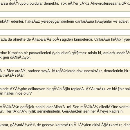
larsa doÄŸruyolu buldular demektir. Yok eÄŸer yÃ¼z Ã§evirdilersesana dÃ¼
ni inkÃ¢r edenler, haksÄ±z yerepeygamberlerin canlarÄ±na kÄ±yanlar ve adale
yada da ahirette de Ã§abalarÄ± boÅŸagiden kimselerdir. OnlarÄ±n hiÃ§bir 
ine Kitap'tan bir payverilenleri (yahudileri) gÃ¶rmez misin ki, aralarÄ±nd
rak geri dÃ¶nÃ¼yor.
rÄ±: Bize ateÅŸ, sadece sayÄ±lÄ±gÃ¼nlerde dokunacaktÄ±r, demelerinin bir s
Ä±ltmÄ±ÅŸtÄ±r.
lmesinde ÅŸÃ¼phe edilmeyen bir gÃ¼niÃ§in topladÄ±ÄŸÄ±mÄ±z ve hiÃ§bi
 halleri nice olur?
 MÃ¼lkÃ¼n gerÃ§ek sahibi olanAllah'Ä±m! Sen mÃ¼lkÃ¼ dilediÄŸine verirsin
±n. Her tÃ¼rlÃ¼ iyilik seninelindedir. GerÃ§ekten sen her ÅŸeye kadirsin.
katar, gÃ¼ndÃ¼zÃ¼ de geceye katarsÄ±n.Ã–lÃ¼den diriyi Ã§Ä±karÄ±r, di