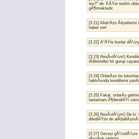
mu?" de. EÄŸer teslim oldu
gÃ¶rmektedir.
[3.21] Allah'Ä±n Ã¢yetleri
haber ver!
[3.22] Ä°ÅŸte bunlar dÃ¼n
[3.23] ResÃ»lÃ¼m!) Kendiler
iÃ§lerinden bir gurup caya
[3.24] OnlarÄ±n bu tutumla
hakkÄ±nda kendilerini yan
[3.25] Fakat, onlarÄ± ge
tastamam Ã¶dendiÄŸi zaman
[3.26] ResÃ»lÃ¼m!) De ki:
dilediÄŸini de alÃ§altÄ±rsÄ
[3.27] Geceyi gÃ¼ndÃ¼ze 
rÄ±zÄ±k verirsin.