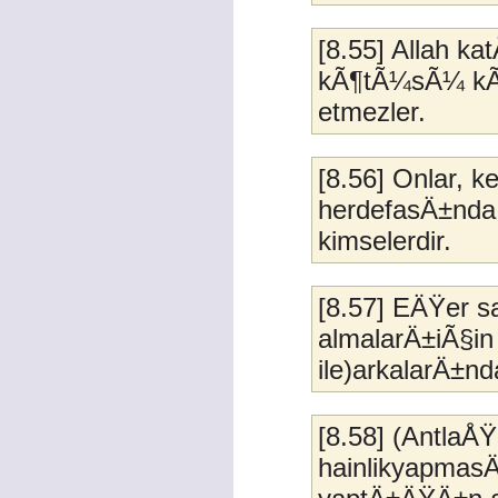
[8.55] Allah k
kÃ¶tÃ¼sÃ¼ kÃ¢
etmezler.
[8.56] Onlar, 
herdefasÄ±nda 
kimselerdir.
[8.57] EÄŸer s
almalarÄ±iÃ§in 
ile)arkalarÄ±n
[8.58] (AntlaÅ
hainlikyapmasÄ