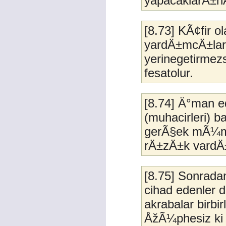
yapacaklarÄ±n
[8.73] KÃ¢fir ol
yardÄ±mcÄ±larÄ
yerinegetirmez
fesatolur.
[8.74] Ä°man ed
(muhacirleri) 
gerÃ§ek mÃ¼min
rÄ±zÄ±k vardÄ
[8.75] Sonradan
cihad edenler 
akrabalar birbi
ÅžÃ¼phesiz ki 