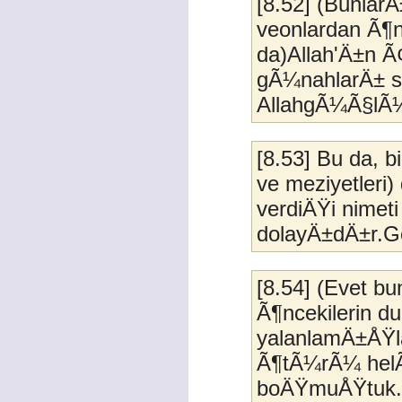
[8.52] (BunlarÄ
veonlardan Ã¶nc
da)Allah'Ä±n Ã¢
gÃ¼nahlarÄ± s
AllahgÃ¼Ã§lÃ¼
[8.53] Bu da, b
ve meziyetleri)
verdiÄŸi nime
dolayÄ±dÄ±r.Ger
[8.54] (Evet bu
Ã¶ncekilerin du
yalanlamÄ±ÅŸl
Ã¶tÃ¼rÃ¼ helÃ¢
boÄŸmuÅŸtuk. H