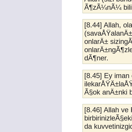
Ã¶zÃ¼nÃ¼ bili
[8.44] Allah, ol
(savaÅŸalanÄ
onlarÄ± sizingÃ
onlarÄ±ngÃ¶zle
dÃ¶ner.
[8.45] Ey iman 
ilekarÅŸÄ±laÅ
Ã§ok anÄ±nki 
[8.46] Allah ve
birbirinizleÃ§
da kuvvetinizg