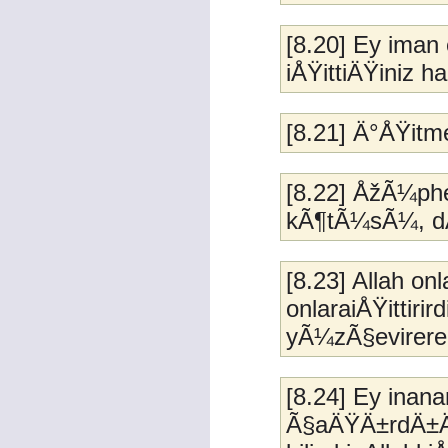
[8.20] Ey iman 
iÅŸittiÄŸiniz 
[8.21] Ä°ÅŸitme
[8.22] ÅžÃ¼phe
kÃ¶tÃ¼sÃ¼, dÃ
[8.23] Allah on
onlaraiÅŸittirird
yÃ¼zÃ§evirerek
[8.24] Ey inana
Ã§aÄŸÄ±rdÄ±Ä