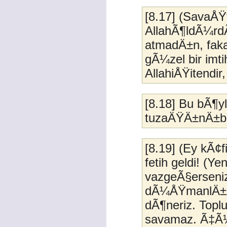
[8.17] (SavaÅŸ
AllahÃ¶ldÃ¼rd
atmadÄ±n, faka
gÃ¼zel bir imt
AllahiÅŸitendir, 
[8.18] Bu bÃ¶yl
tuzaÄŸÄ±nÄ±b
[8.19] (Ey kÃ¢fi
fetih geldi! (Y
vazgeÃ§erseniz 
dÃ¼ÅŸmanlÄ±ÄŸ
dÃ¶neriz. Topl
savamaz. Ã‡Ã¼