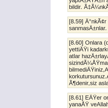
yaptÄ±ÄŸÄ±n a
bildir. Ã‡Ã¼nkÃ
[8.59] Ä°nkÃ¢r
sanmasÄ±nlar. 
[8.60] Onlar
yettiÄŸi kadar
atlar hazÄ±rl
sizindÃ¼ÅŸman
bilmediÄŸiniz,
korkutursunuz.
Ã¶denir,siz a
[8.61] EÄŸer o
yanaÅŸ veAllah