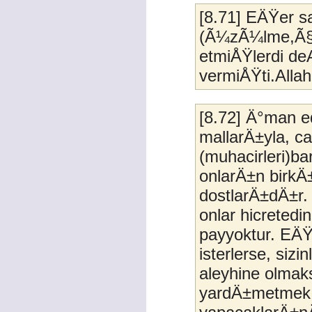
[8.71] EÄŸer sa
(Ã¼zÃ¼lme,Ã§Ã
etmiÅŸlerdi de
vermiÅŸti.Allah 
[8.72] Ä°man ed
mallarÄ±yla, ca
(muhacirleri)b
onlarÄ±n birk
dostlarÄ±dÄ±r.
onlar hicreted
payyoktur. EÄŸ
isterlerse, si
aleyhine olma
yardÄ±metmek Ã