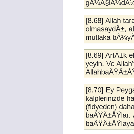
gÃ¼Ã§lÃ¼dÃ¼r,
[8.68] Allah t
olmasaydÄ±, a
mutlaka bÃ¼yÃ
[8.69] ArtÄ±k e
yeyin. Ve Allah
AllahbaÄŸÄ±ÅŸ
[8.70] Ey Peyga
kalplerinizde 
(fidyeden) daha
baÄŸÄ±ÅŸlar.
baÄŸÄ±ÅŸlayan