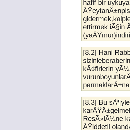
hafif bir uykuy
ÅŸeytanÄ±npisl
gidermek,kalple
ettirmek iÃ§in 
(yaÄŸmur)indir
[8.2] Hani Rab
sizinleberaberi
kÃ¢firlerin yÃ
vurunboyunlar
parmaklarÄ±na
[8.3] Bu sÃ¶yl
karÅŸÄ±gelmel
ResÃ»lÃ¼ne kar
ÅŸiddetli oland