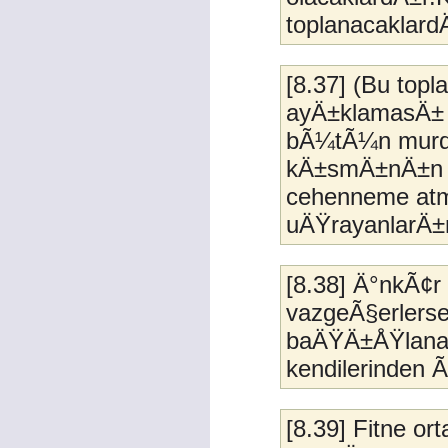
toplanacaklard
[8.37] (Bu top
ayÄ±klamasÄ± 
bÃ¼tÃ¼n murda
kÄ±smÄ±nÄ±n 
cehenneme atma
uÄŸrayanlarÄ±n 
[8.38] Ä°nkÃ¢
vazgeÃ§erlers
baÄŸÄ±ÅŸlanac
kendilerinden Ã
[8.39] Fitne o