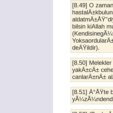
[8.49] O zaman
hastalÄ±kbulunan
aldatmÄ±ÅŸ"diy
bilsin kiAllah mu
(KendisinegÃ¼
YoksaordularÄ
deÄŸildir).
[8.50] Melekle
yakÄ±cÄ± cehen
canlarÄ±nÄ± al
[8.51] Ä°ÅŸte 
yÃ¼zÃ¼ndendir,