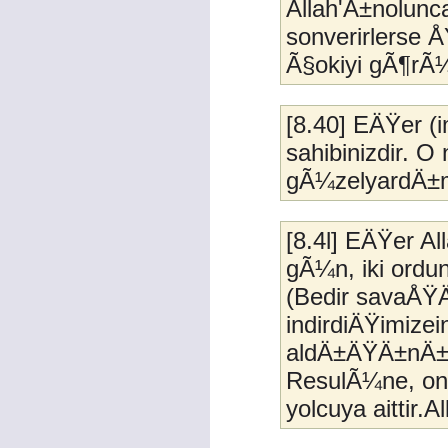
Allah'Ä±nolunc
sonverirlerse 
Ã§okiyi gÃ¶rÃ¼
[8.40] EÄŸer (i
sahibinizdir. O
gÃ¼zelyardÄ±
[8.4l] EÄŸer A
gÃ¼n, iki ordu
(Bedir savaÅŸ
indirdiÄŸimize
aldÄ±ÄŸÄ±nÄ±zh
ResulÃ¼ne, onu
yolcuya aittir.