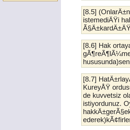
[8.5] (OnlarÄ±n
istemediÄŸi ha
Ã§Ä±kardÄ±ÄŸÄ±
[8.6] Hak orta
gÃ¶reÃ¶lÃ¼me 
hususunda)seni
[8.7] HatÄ±rlay
KureyÅŸ ordusu
de kuvvetsiz o
istiyordunuz. O
hakkÄ±gerÃ§ek
ederek)kÃ¢firl