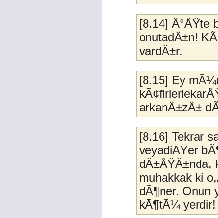
[8.14] Ä°ÅŸte b
onutadÄ±n! KÃ¢
vardÄ±r.
[8.15] Ey mÃ¼m
kÃ¢firlerleka
arkanÄ±zÄ± dÃ
[8.16] Tekrar 
veyadiÄŸer bÃ
dÄ±ÅŸÄ±nda, ki
muhakkak ki o,
dÃ¶ner. Onun y
kÃ¶tÃ¼ yerdir!