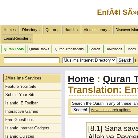
EnfÃ¢l SÃ»
Home ↓
Directory ↓
Quran ↓
Hadith ↓
Virtual Library ↓
Discover Isla
Login/Register ↓
Quran Tools
Quran Books
Quran Translations
Search
Downloads
Index
H
Home
:
Quran T
2Muslims Services
Feature Your Site
Translation: En
Submit Your Site
Islamic IE Toolbar
Advance search options
Interactive Games
Free Guestbook
[8.1] Sana sava
Islamic Internet Gadgets
Allah ve Peyga
Islamic Quizzes