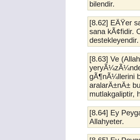
bilendir.
[8.62] EÄŸer sa
sana kÃ¢fidir.
destekleyendir.
[8.63] Ve (Allah
yeryÃ¼zÃ¼nde 
gÃ¶nÃ¼llerini b
aralarÄ±nÄ± b
mutlakgaliptir, 
[8.64] Ey Pey
Allahyeter.