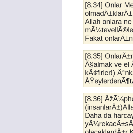
[8.34] Onlar M
olmadÄ±klarÄ± 
Allah onlara n
mÃ¼tevellÃ®ler
Fakat onlarÄ±
[8.35] OnlarÄ±
Ã§almak ve el 
kÃ¢firler!) Ä°
ÅŸeylerdenÃ¶t
[8.36] ÅžÃ¼phe
(insanlarÄ±)Al
Daha da harcay
yÃ¼rekacÄ±sÄ±
olacaklardÄ±r.