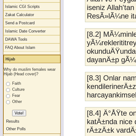
iseniz Allah'ta
Islamic CGI Scripts
ResÃ»lÃ¼ne ita
Zakat Calculator
Send a Postcard
Islamic Date Converter
[8.2] MÃ¼minl
DAWA Tools
yÃ¼reklerititre
FAQ About Islam
okunduÄŸunda 
dayanÄ±p gÃ¼v
Hijab
Why do muslim females wear
Hijab (Head cover)?
[8.3] Onlar n
Faith
kendilerinerÄ±
Culture
harcayankimsel
Fear
Other
[8.4] Ä°ÅŸte o
katÄ±nda nice
Results
rÄ±zÄ±k vardÄ
Other Polls