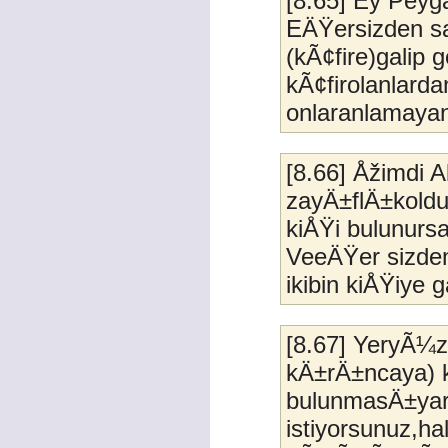
[8.65] Ey Peyg
EÄŸersizden sa
(kÃ¢fire)galip 
kÃ¢firolanlarda
onlaranlamayan 
[8.66] Åžimdi 
zayÄ±flÄ±koldu
kiÅŸi bulunursa
VeeÄŸer sizden 
ikibin kiÅŸiye g
[8.67] YeryÃ¼
kÄ±rÄ±ncaya) k
bulunmasÄ±yar
istiyorsunuz,halb