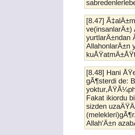
sabredenlerlebe
[8.47] Ã‡alÄ±m
ve(insanlarÄ±)
yurtlarÄ±ndan Ã
AllahonlarÄ±n
kuÅŸatmÄ±ÅŸt
[8.48] Hani ÅŸ
gÃ¶sterdi de: 
yoktur,ÅŸÃ¼ph
Fakat ikiordu 
sizden uzaÄŸÄ±
(melekleri)gÃ¶
Allah'Ä±n azabÄ