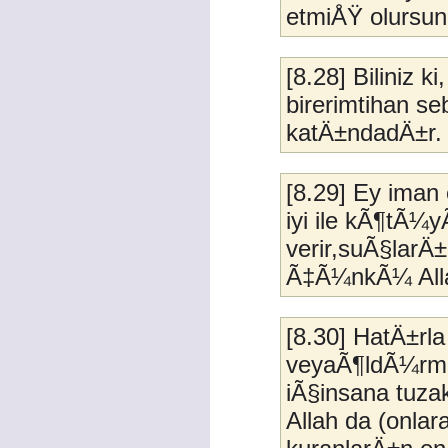
etmiÅŸ olursun
[8.28] Biliniz 
birerimtihan s
katÄ±ndadÄ±r.
[8.29] Ey iman
iyi ile kÃ¶tÃ¼
verir,suÃ§larÄ
Ã‡Ã¼nkÃ¼ Alla
[8.30] HatÄ±rla
veyaÃ¶ldÃ¼rme
iÃ§insana tuza
Allah da (onla