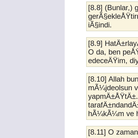
[8.8] (Bunlar,
gerÃ§ekleÅŸti
iÃ§indi.
[8.9] HatÄ±rla
O da, ben peÅŸ
edeceÄŸim, di
[8.10] Allah b
mÃ¼jdeolsun ve
yapmÄ±ÅŸtÄ±. 
tarafÄ±ndandÄ±
hÃ¼kÃ¼m ve hi
[8.11] O zaman