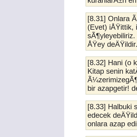
kuranlarÄ±n en i
[8.31] Onlara 
(Evet) iÅŸittik,
sÃ¶yleyebiliri
ÅŸey deÄŸildir
[8.32] Hani (o 
Kitap senin ka
Ã¼zerimizegÃ¶k
bir azapgetir! 
[8.33] Halbuki 
edecek deÄŸildi
onlara azap edi