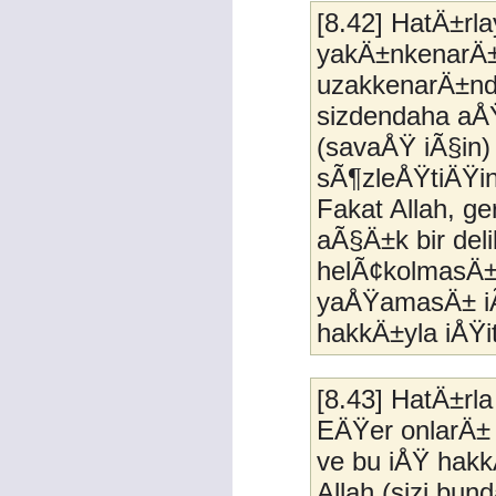
[8.42] HatÄ±rl
yakÄ±nkenarÄ±n
uzakkenarÄ±nda
sizdendaha aÅŸ
(savaÅŸ iÃ§in
sÃ¶zleÅŸtiÄŸin
Fakat Allah, ge
aÃ§Ä±k bir del
helÃ¢kolmasÄ±,
yaÅŸamasÄ± iÃ
hakkÄ±yla iÅŸite
[8.43] HatÄ±rla
EÄŸer onlarÄ± 
ve bu iÅŸ hak
Allah (sizi bun