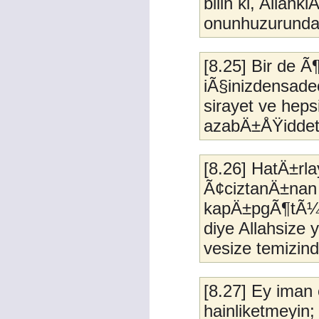
bilin ki, Allahk
onunhuzurunda
[8.25] Bir de Ã
iÃ§inizdensad
sirayet ve hepsi
azabÄ±ÅŸiddetli
[8.26] HatÄ±rl
Ã¢ciztanÄ±nan a
kapÄ±pgÃ¶tÃ¼r
diye Allahsize 
vesize temizind
[8.27] Ey iman
hainliketmeyin; 