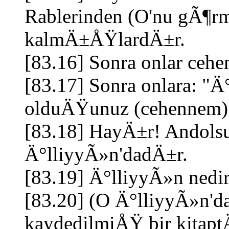
Rablerinden (O'nu gÃ¶r
kalmÄ±ÅŸlardÄ±r.
[83.16] Sonra onlar cehe
[83.17] Sonra onlara: 
olduÄŸunuz (cehennem) b
[83.18] HayÄ±r! Andolsu
Ä°lliyyÃ»n'dadÄ±r.
[83.19] Ä°lliyyÃ»n nedir,
[83.20] (O Ä°lliyyÃ»n'd
kaydedilmiÅŸ bir kitapt