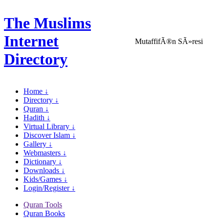
The Muslims
Internet
MutaffifÃ®n SÃ»resi
Directory
Home ↓
Directory ↓
Quran ↓
Hadith ↓
Virtual Library ↓
Discover Islam ↓
Gallery ↓
Webmasters ↓
Dictionary ↓
Downloads ↓
Kids/Games ↓
Login/Register ↓
Quran Tools
Quran Books