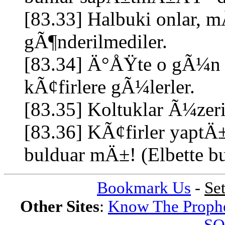
[83.33] Halbuki onlar, m
gÃ¶nderilmediler.
[83.34] Ä°ÅŸte o gÃ¼n (
kÃ¢firlere gÃ¼lerler.
[83.35] Koltuklar Ã¼zerin
[83.36] KÃ¢firler yapt
bulduar mÄ±! (Elbette bu
Bookmark Us
-
Se
Other Sites
:
Know The Proph