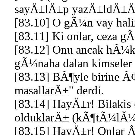
sayÄ±lÄ±p yazÄ±ldÄ±ÄŸ
[83.10] O gÃ¼n vay hal
[83.11] Ki onlar, ceza 
[83.12] Onu ancak hÃ¼
gÃ¼naha dalan kimseler 
[83.13] BÃ¶yle birine Ã¢
masallarÄ±" derdi.
[83.14] HayÄ±r! Bilakis
olduklarÄ± (kÃ¶tÃ¼lÃ¼kl
[83.15] HayÄ±r! Onlar