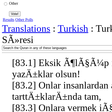
Other
Results
Other Polls
Translations
:
Turkish
: Tur
SÃ»resi
[83.1] Eksik Ã¶lÃ§Ã¼p 
yazÄ±klar olsun!
[83.2] Onlar insanlard
tarttÄ±klarÄ±nda tam,
[83.3] Onlara vermek i