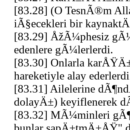
[83.28] (O TesnÃ®m All
iÃ§ecekleri bir kaynaktÄ
[83.29] ÅžÃ¼phesiz gÃ
edenlere gÃ¼lerlerdi.
[83.30] Onlarla karÅŸ
hareketiyle alay ederlerdi
[83.31] Ailelerine dÃ¶n
dolayÄ±) keyiflenerek dÃ
[83.32] MÃ¼minleri gÃ
bunlar sapÄ±tmÄ±ÅŸ" de