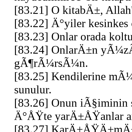
[83.21] O kitabÄ±, Alla
[83.22] Ä°yiler kesinkes 
[83.23] Onlar orada koltu
[83.24] OnlarÄ±n yÃ¼zÃ
gÃ¶rÃ¼rsÃ¼n.
[83.25] Kendilerine mÃ
sunulur.
[83.26] Onun iÃ§iminin
Ä°ÅŸte yarÄ±ÅŸanlar a
[83.27] KarÄ±ÅŸÄ±mÄ±