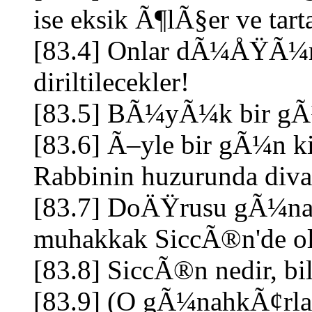
ise eksik Ã¶lÃ§er ve tarta
[83.4] Onlar dÃ¼ÅŸÃ¼nm
diriltilecekler!
[83.5] BÃ¼yÃ¼k bir g
[83.6] Ã–yle bir gÃ¼n k
Rabbinin huzurunda diva
[83.7] DoÄŸrusu gÃ¼na
muhakkak SiccÃ®n'de o
[83.8] SiccÃ®n nedir, bil
[83.9] (O gÃ¼nahkÃ¢rl