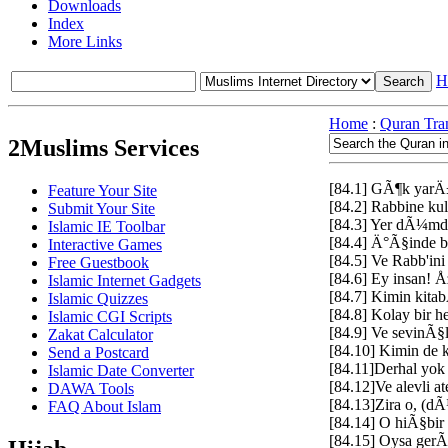
Downloads
Index
More Links
H
Home
:
Quran Tran
2Muslims Services
[84.1] GÃ¶k ya
Feature Your Site
[84.2] Rabbine ku
Submit Your Site
[84.3] Yer dÃ¼md
Islamic IE Toolbar
[84.4] Ä°Ã§inde
Interactive Games
[84.5] Ve Rabb'i
Free Guestbook
[84.6] Ey insan!
Islamic Internet Gadgets
[84.7] Kimin kita
Islamic Quizzes
[84.8] Kolay bir h
Islamic CGI Scripts
[84.9] Ve sevinÃ§l
Zakat Calculator
[84.10] Kimin de 
Send a Postcard
[84.11]Derhal yok
Islamic Date Converter
[84.12]Ve alevli a
DAWA Tools
[84.13]Zira o, (
FAQ About Islam
[84.14] O hiÃ§bi
[84.15] Oysa ger