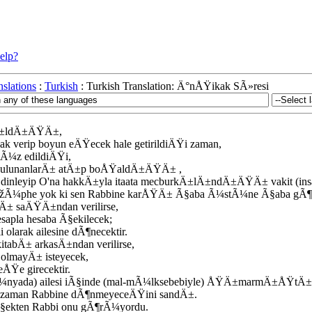
elp?
slations
:
Turkish
: Turkish Translation: Ä°nÅŸikak SÃ»resi
rÄ±ldÄ±ÄŸÄ±,
lak verip boyun eÄŸecek hale getirildiÄŸi zaman,
Ã¼z edildiÄŸi,
 bulunanlarÄ± atÄ±p boÅŸaldÄ±ÄŸÄ± ,
ni dinleyip O'na hakkÄ±yla itaata mecburkÄ±lÄ±ndÄ±ÄŸÄ± vakit (
 ÅžÃ¼phe yok ki sen Rabbine karÅŸÄ± Ã§aba Ã¼stÃ¼ne Ã§aba gÃ¶st
bÄ± saÄŸÄ±ndan verilirse,
esapla hesaba Ã§ekilecek;
i olarak ailesine dÃ¶necektir.
kitabÄ± arkasÄ±ndan verilirse,
 olmayÄ± isteyecek,
teÅŸe girecektir.
dÃ¼nyada) ailesi iÃ§inde (mal-mÃ¼lksebebiyle) ÅŸÄ±marmÄ±ÅŸtÄ±
r zaman Rabbine dÃ¶nmeyeceÄŸini sandÄ±.
Ã§ekten Rabbi onu gÃ¶rÃ¼yordu.