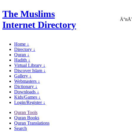
The Muslims
Ä°nÅŸ
Internet Directory
Home ↓
Directory ↓
Quran ↓
Hadith ↓
Virtual Library ↓
Discover Islam ↓
Gallery ↓
Webmasters ↓
Dictionary ↓
Downloads ↓
Kids/Games ↓
Login/Register ↓
Quran Tools
Quran Books
Quran Translations
Search