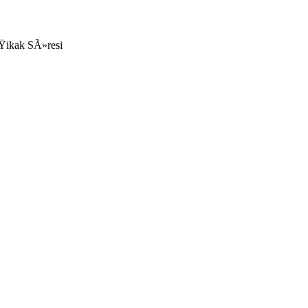
ikak SÃ»resi