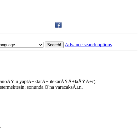
Advance search options
insanoÄŸlu yaptÄ±klarÄ± ilekarÅŸÄ±laÅŸÄ±r).
ermektesin; sonunda O'na varacaksÄ±n.
.